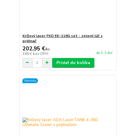
Krížový laser FKD EK-118G set - zelený lúč +
prijímač
202,95 €
/
ks
do 1-2 dní
165 €
bez DPH
Pridať do košíka
Novinka