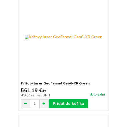
Krížový laser GeoFennel Geo6-XR Green
561,19 €
/
ks
do 1-2 dní
456,25 €
bez DPH
Pridať do košíka