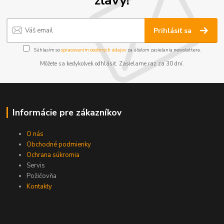
zľavy!
Prihlásiť sa
Súhlasím so
spracovaním osobných údajov
za účelom zasielania newslettera.
Môžete sa kedykoľvek odhlásiť. Zasielame raz za 30 dní.
Informácie pre zákazníkov
O nás
Obchodné podmienky
Ochrana súkromia
Servis
Požičovňa
Kontakty