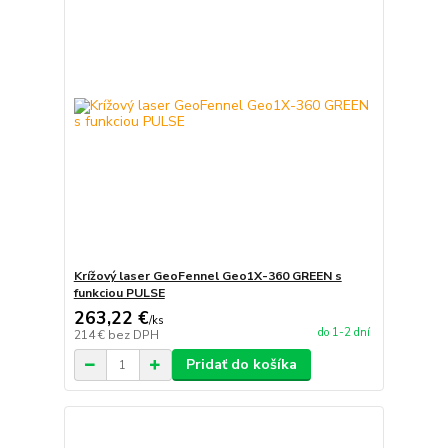
Krížový laser GeoFennel Geo1X-360 GREEN s
funkciou PULSE
263,22 €
/
ks
do 1-2 dní
214 €
bez DPH
Pridať do košíka