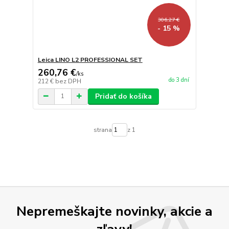
306,27 €
- 15 %
Leica LINO L2 PROFESSIONAL SET
260,76 €
/
ks
do 3 dní
212 €
bez DPH
Pridať do košíka
strana
z 1
Nepremeškajte novinky, akcie a