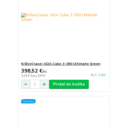
Krížový laser ADA Cube 3-360 Ultimate Green
398,52 €
/
ks
do 1-2 dní
324 €
bez DPH
Pridať do košíka
Novinka