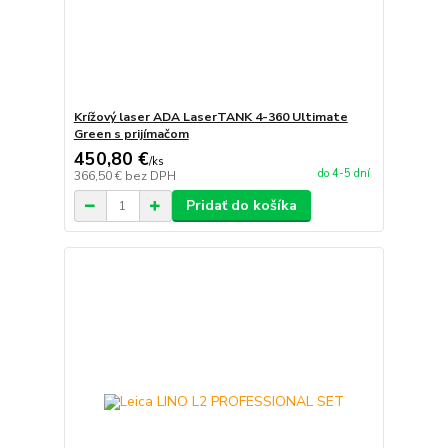
Krížový laser ADA LaserTANK 4-360 Ultimate
Green s prijímačom
450,80 €
/
ks
do 4-5 dní
366,50 €
bez DPH
Pridať do košíka