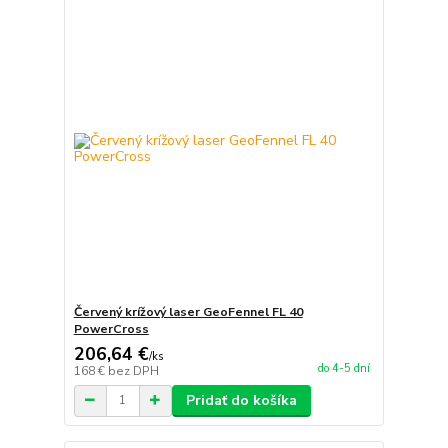
Červený krížový laser GeoFennel FL 40
PowerCross
206,64 €
/
ks
do 4-5 dní
168 €
bez DPH
Pridať do košíka