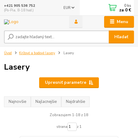
0
ks
+421 905 536 752
EUR
za
0 €
(Po-Pia, 8-18 hod.)
Menu
Hľadať
Úvod
Krížové a bodové lasery
Lasery
Lasery
Upresniť parametre
Najnovšie
Najlacnejšie
Najdrahšie
Zobrazujem 1-18 z 18
strana
z 1