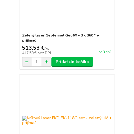
Zelený laser Geofennel Geo6X - 3 x 360 ° +
prijímač
513,53 €
/
ks
do 3 dní
417,50 €
bez DPH
Pridať do košíka