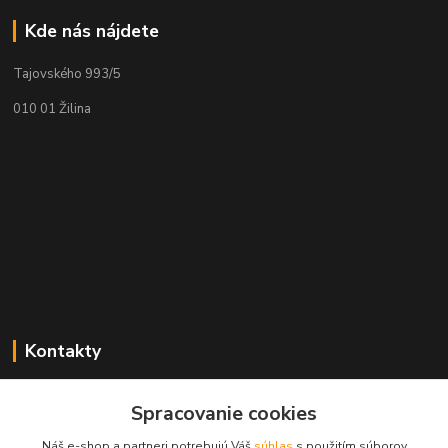
Kde nás nájdete
Tajovského 993/5
010 01 Žilina
Kontakty
Zákaznícka podpora geolab.sk
Spracovanie cookies
+421 905 536 752
(Po-Pia, 8-18 hod.)
Náš e-shop a partneri potrebujú Váš
súhlas
s použitím súborov