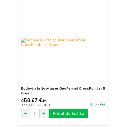
Bodový a krížový laser GeoFennel CrossPointer 5
Green
458,67 €
/
ks
do 1-2 dní
372,90 €
bez DPH
Pridať do košíka