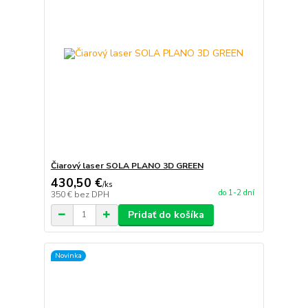
Čiarový laser SOLA PLANO 3D GREEN
430,50 €
/
ks
do 1-2 dní
350 €
bez DPH
Pridať do košíka
Novinka