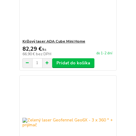
Krížový laser ADA Cube Mini Home
82,29 €
/
ks
do 1-2 dní
66,90 €
bez DPH
Pridať do košíka