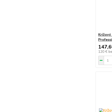
Krížový
Profess
147,6
120 €
b