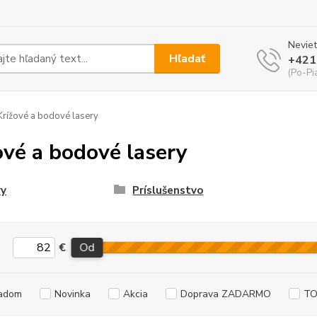
Neviet
Hľadať
+421
(Po-Pi
rížové a bodové lasery
ové a bodové lasery
ry
Príslušenstvo
€
Od
adom
Novinka
Akcia
Doprava ZADARMO
TO