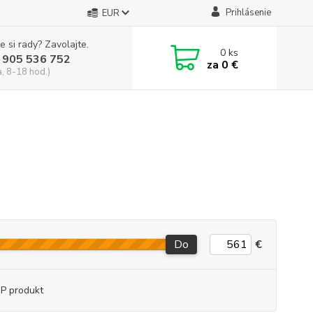
Prihlásenie
EUR
e si rady? Zavolajte.
0
ks
 905 536 752
za
0 €
a, 8-18 hod.)
Do
€
P produkt