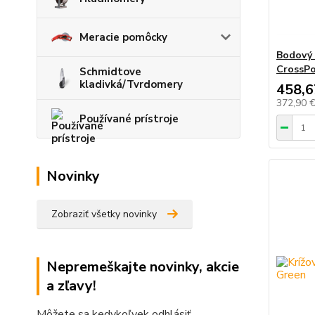
Meracie pomôcky
Bodový 
CrossPo
Schmidtove
kladivká/Tvrdomery
458,6
372,90 
Používané prístroje
Novinky
Zobraziť všetky novinky
Nepremeškajte novinky, akcie
a zľavy!
Môžete sa kedykoľvek odhlásiť.