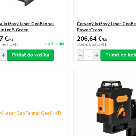
a krížový laser GeoFennel
Červený krížový laser GeoFe
inter 5 Green
PowerCross
7 €
206,64 €
/
ks
/
ks
do 1-2 dní
€
bez DPH
168 €
bez DPH
Pridať do košíka
Pridať do koš