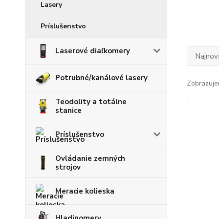
Lasery
Príslušenstvo
Laserové diaľkomery
Najnov
Potrubné/kanálové lasery
Zobrazuje
Teodolity a totálne
stanice
Príslušenstvo
Ovládanie zemných
strojov
Meracie kolieska
Hladinomery