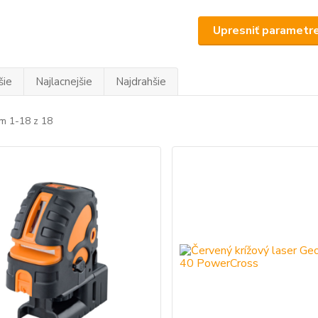
Upresniť parametr
šie
Najlacnejšie
Najdrahšie
m 1-18 z 18