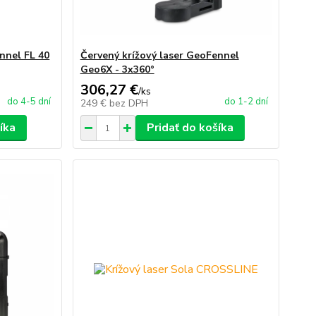
nnel FL 40
Červený krížový laser GeoFennel
Geo6X - 3x360°
306,27 €
/
ks
do 4-5 dní
do 1-2 dní
249 €
bez DPH
íka
Pridať do košíka