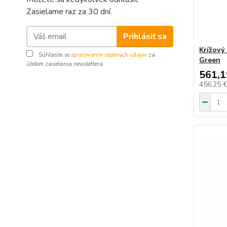
Zasielame raz za 30 dní.
Prihlásiť sa
Krížový
Súhlasím so
spracovaním osobných údajov
za
Green
účelom zasielania newslettera.
561,1
456,25 