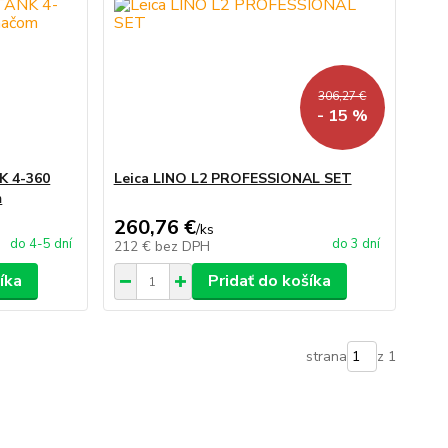
306,27 €
- 15 %
K 4-360
Leica LINO L2 PROFESSIONAL SET
m
260,76 €
/
ks
do 4-5 dní
do 3 dní
212 €
bez DPH
íka
Pridať do košíka
strana
z 1