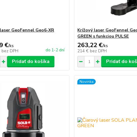
 laser GeoFennel Geo6-XR
Krížový laser GeoFennel Ge
GREEN s funkciou PULSE
9 €
263,22 €
/
ks
/
ks
do 1-2 dní
€
bez DPH
214 €
bez DPH
Pridať do košíka
Pridať do koš
Novinka