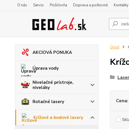
O nás
Servis
Požičovňa
Doprava a poštovné
Kontakty
Úvod
K
AKCIOVÁ PONUKA
Kríž
Úprava vody
Lase
Nivelačné prístroje,
niveláky
Cena:
Rotačné lasery
Krížové a bodové lasery
Skl