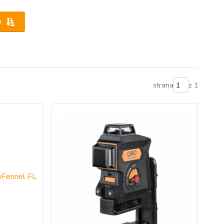
e
strana
z 1