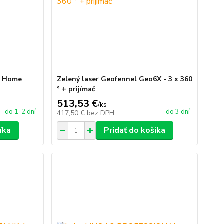
i Home
Zelený laser Geofennel Geo6X - 3 x 360
° + prijímač
513,53 €
/
ks
do 1-2 dní
do 3 dní
417,50 €
bez DPH
íka
Pridať do košíka