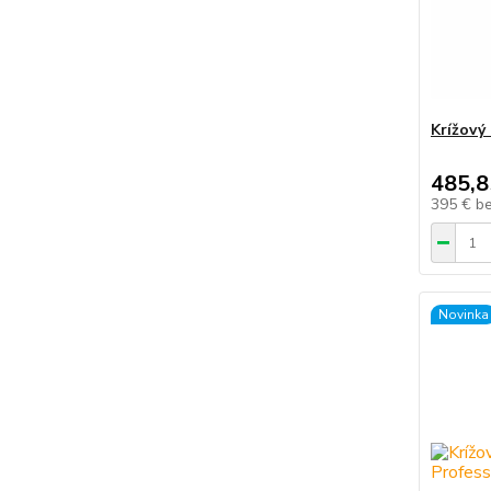
Krížový
485,8
395 €
b
Novinka