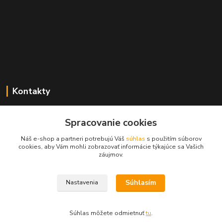
Kontakty
Zákaznícka podpora geolab.sk
Spracovanie cookies
+421 905 536 752
(Po-Pia, 8-18 hod.)
Náš e-shop a partneri potrebujú Váš
súhlas
s použitím súborov
cookies, aby Vám mohli zobrazovať informácie týkajúce sa Vašich
info@geolab.sk
záujmov.
Súhlasím
Nastavenia
Súhlas môžete odmietnuť
tu
.
Vytvorené na
Eshop-rychlo.sk