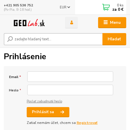
0
ks
+421 905 536 752
EUR
za
0 €
(Po-Pia, 8-18 hod.)
Menu
Hľadať
Prihlásenie
Email
*
Heslo
*
Poslať zabudnuté heslo
Prihlásiť sa
Zatiaľ nemám účet, chcem sa
Registrovať