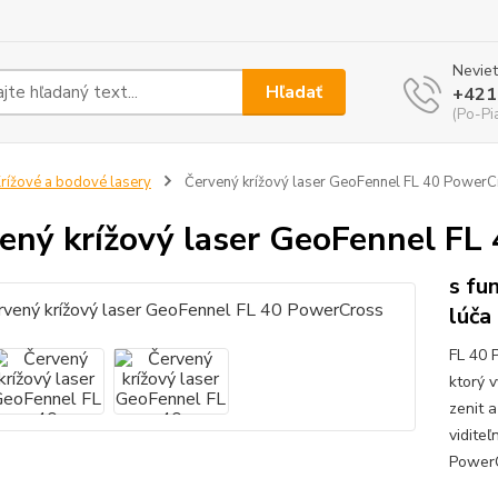
Neviet
Hľadať
+421
(Po-Pi
rížové a bodové lasery
Červený krížový laser GeoFennel FL 40 Power
ený krížový laser GeoFennel FL
s fu
lúča
FL 40 
ktorý v
zenit a
vidite
PowerC