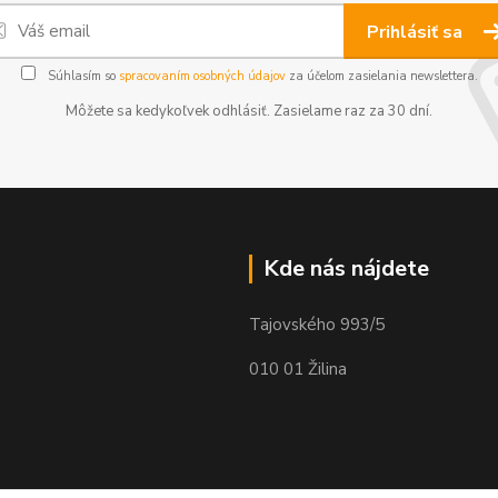
Prihlásiť sa
Súhlasím so
spracovaním osobných údajov
za účelom zasielania newslettera.
Môžete sa kedykoľvek odhlásiť. Zasielame raz za 30 dní.
Kde nás nájdete
Tajovského 993/5
010 01 Žilina