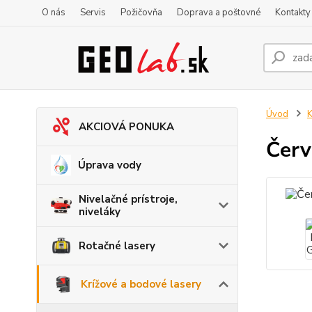
O nás
Servis
Požičovňa
Doprava a poštovné
Kontakty
Úvod
K
AKCIOVÁ PONUKA
Červ
Úprava vody
Nivelačné prístroje,
niveláky
Rotačné lasery
Krížové a bodové lasery