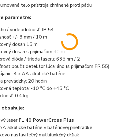
umované telo prístroja chránené proti pádu
ke parametre:
chu / vodeodolnosť: IP 54
snosť +/- 3 mm / 10 m
covný dosah 15 m
covný dosah s prijímačom 40 m
erová dióda / trieda laseru: 635 nm / 2
nosť použiť detektor lúča: áno (s prijímačom FR 55)
ájanie: 4 x AA alkalické batérie
a prevádzky: 20 hodín
covná teplota: -10 °C do +45 °C
tnosť: 0.4 kg
 obsahuje:
iový laser
FL 40 PowerCross Plus
AA alkalické batérie v batériovej priehradke
kovo nastaviteľný multifunkčný držiak