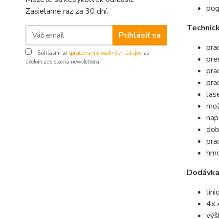
pog
Zasielame raz za 30 dní.
Technic
Prihlásiť sa
pra
Súhlasím so
spracovaním osobných údajov
za
pre
účelom zasielania newslettera.
pra
pra
las
mož
nap
dob
pra
hmo
Dodávka
lín
4x 
výš