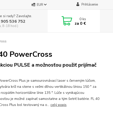
Prihlásenie
EUR
e si rady? Zavolajte.
0
ks
 905 536 752
za
0 €
a, 8-18 hod.)
Cross
 40 PowerCross
nkciou PULSE a možnosťou použiť prijímač
PowerCross Plus je samourovnávací laser s červeným lúčom,
ytvára kríž na stene s veľmi dlhou vertikálnou líniou 150 ° za
 rozpätím horizontálne línie 135 °. Lúče s vynikajúcou
ľnosťou je možné zapínať samostatne a tým šetriť batérie. FL 40
ross Plus bol testovaný na o...
celý popis