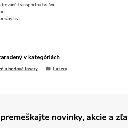
strovanú transportnú brašnu
od
bračný list
zaradený v kategóriách
vé a bodové lasery
Lasery
premeškajte novinky, akcie a zľa