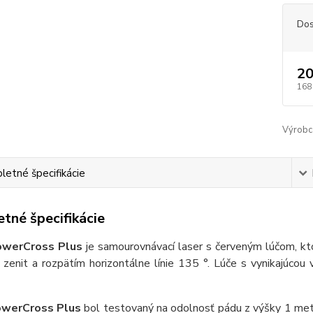
Dos
20
168
Výrobc
etné špecifikácie
tné špecifikácie
owerCross Plus
je samourovnávací laser s červeným lúčom, ktor
zenit a rozpätím horizontálne línie 135 °. Lúče s vynikajúcou
owerCross Plus
bol testovaný na odolnosť pádu z výšky 1 met