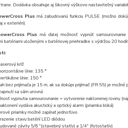
trane. Dodávka obsahuje aj šikovný výškovo nastaviteľný variabi
owerCross Plus
má zabudovanú funkciu PULSE (možno dokúpiť
j v exteriéri).
owerCross Plus
má ďalej možnosť vypnúť samourovnanie p
mi batériami uloženými v batériovej priehradke s výdržou 20 hodín
ti:
laserový kríž
horizontálne línie: 135 °
vertikálne línie: 150 °
ah bez prijímača je 15 m, ak sa dokúpi prijímač (FR 55) je možné
zapnutí sa sám urovná
nosť vypnutia samourovnanie = vytvorenie naklonenej roviny (napr
 naklonení vydáva akustický a optický alarm (priamka bliká)
erové priamky možné zapínať jednotlivo
razenie stavu batérií LED diódou
udované závity 5/8 "(stavebný statív) a 1/4" (fotostatív)