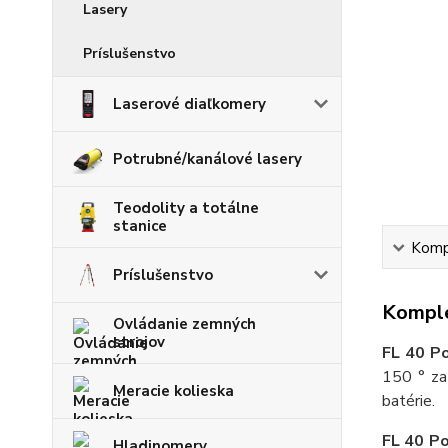
Lasery
Príslušenstvo
Laserové diaľkomery
Potrubné/kanálové lasery
Teodolity a totálne
stanice
Kompl
Príslušenstvo
Komple
Ovládanie zemných
strojov
FL 40 P
150 ° za 
Meracie kolieska
batérie.
FL 40 P
Hladinomery