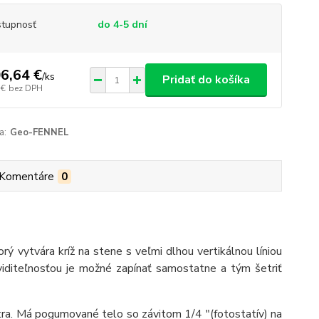
tupnosť
do 4-5 dní
6,64 €
/
ks
Pridať do košíka
 €
bez DPH
a:
Geo-FENNEL
Komentáre
0
ý vytvára kríž na stene s veľmi dlhou vertikálnou líniou
 viditeľnosťou je možné zapínať samostatne a tým šetriť
ra. Má pogumované telo so závitom 1/4 "(fotostatív) na