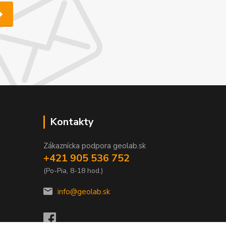
Kontakty
Zákaznícka podpora geolab.sk
+421 905 536 752
(Po-Pia, 8-18 hod.)
info@geolab.sk