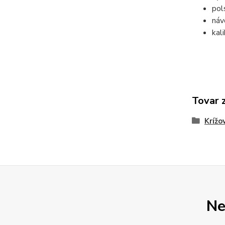
pol
náv
kali
Tovar 
Krížo
Ne