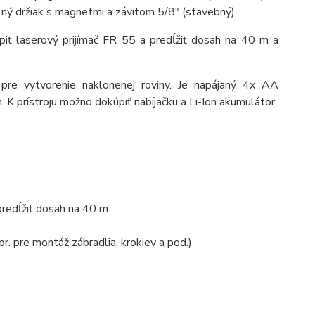
lný držiak s magnetmi a závitom 5/8" (stavebný).
 laserový prijímač FR 55 a predĺžiť dosah na 40 m a
re vytvorenie naklonenej roviny. Je napájaný 4x AA
. K prístroju možno dokúpiť nabíjačku a Li-Ion akumulátor.
 predĺžiť dosah na 40 m
. pre montáž zábradlia, krokiev a pod.)