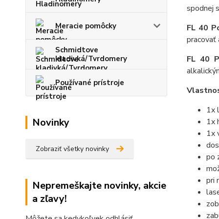
spodnej s
Meracie pomôcky
FL 40 P
pracovať a
Schmidtove
kladivká/Tvrdomery
FL 40 P
alkalický
Používané prístroje
Vlastnos
1x 
Novinky
1x 
1x 
dos
Zobraziť všetky novinky
po 
mož
pri
Nepremeškajte novinky, akcie
las
a zľavy!
zob
zab
Môžete sa kedykoľvek odhlásiť.