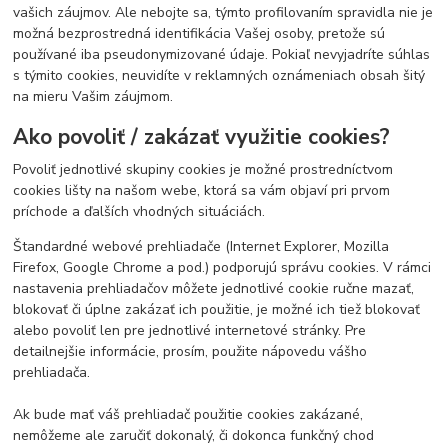
vašich záujmov. Ale nebojte sa, týmto profilovaním spravidla nie je
možná bezprostredná identifikácia Vašej osoby, pretože sú
používané iba pseudonymizované údaje. Pokiaľ nevyjadríte súhlas
s týmito cookies, neuvidíte v reklamných oznámeniach obsah šitý
na mieru Vašim záujmom.
Ako povoliť / zakázať využitie cookies?
Povoliť jednotlivé skupiny cookies je možné prostredníctvom
cookies lišty na našom webe, ktorá sa vám objaví pri prvom
príchode a ďalších vhodných situáciách.
Štandardné webové prehliadače (Internet Explorer, Mozilla
Firefox, Google Chrome a pod.) podporujú správu cookies. V rámci
nastavenia prehliadačov môžete jednotlivé cookie ručne mazať,
blokovať či úplne zakázať ich použitie, je možné ich tiež blokovať
alebo povoliť len pre jednotlivé internetové stránky. Pre
detailnejšie informácie, prosím, použite nápovedu vášho
prehliadača.
Ak bude mať váš prehliadač použitie cookies zakázané,
nemôžeme ale zaručiť dokonalý, či dokonca funkčný chod