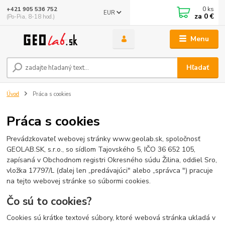
0
ks
+421 905 536 752
EUR
za
0 €
(Po-Pia, 8-18 hod.)
Menu
Hľadať
Úvod
Práca s cookies
Práca s cookies
Prevádzkovateľ webovej stránky www.geolab.sk, spoločnosť
GEOLAB.SK, s.r.o., so sídlom Tajovského 5, IČO 36 652 105,
zapísaná v Obchodnom registri Okresného súdu Žilina, oddiel Sro,
vložka
17797/L
(ďalej len „predávajúci" alebo „správca ") pracuje
na tejto webovej stránke so súbormi cookies.
Čo sú to cookies?
Cookies sú krátke textové súbory, ktoré webová stránka ukladá v