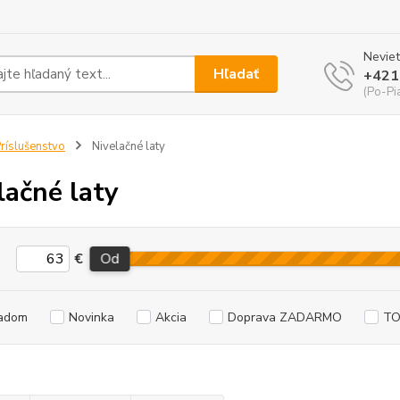
Neviet
Hľadať
+421
(Po-Pi
ríslušenstvo
Nivelačné laty
lačné laty
€
Od
adom
Novinka
Akcia
Doprava ZADARMO
TO