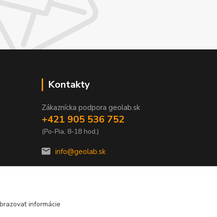
Kontakty
Zákaznícka podpora geolab.sk
+421 905 536 752
(Po-Pia, 8-18 hod.)
info@geolab.sk
brazovať informácie