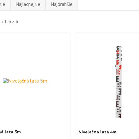
šie
Najlacnejšie
Najdrahšie
m 1-6 z 6
ná lata 5m
Nivelačná lata 4m