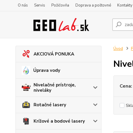
O nás
Servis
Požičovňa
Doprava a poštovné
Kontakty
Úvod
P
AKCIOVÁ PONUKA
Nive
Úprava vody
Nivelačné prístroje,
Cena:
niveláky
Rotačné lasery
Skl
Krížové a bodové lasery