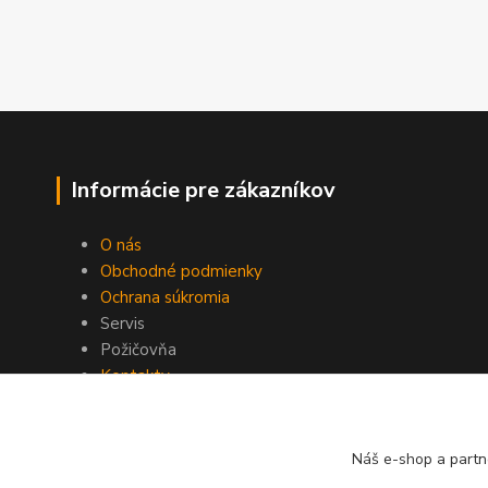
Informácie pre zákazníkov
O nás
Obchodné podmienky
Ochrana súkromia
Servis
Požičovňa
Kontakty
Náš e-shop a partn