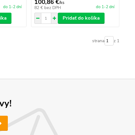
100,86 €
/
ks
do 1-2 dní
do 1-2 dní
82 €
bez DPH
íka
Pridať do košíka
strana
z 1
vy!