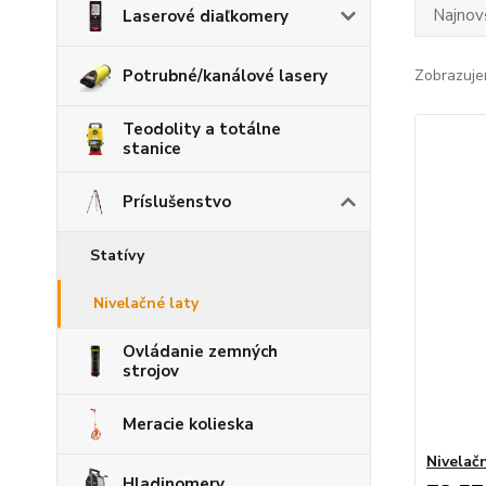
Najnov
Laserové diaľkomery
Potrubné/kanálové lasery
Zobrazuje
Teodolity a totálne
stanice
Príslušenstvo
Statívy
Nivelačné laty
Ovládanie zemných
strojov
Meracie kolieska
Nivelač
Hladinomery