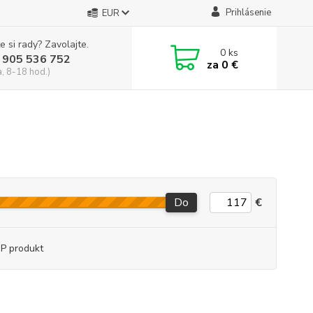
Prihlásenie
EUR
e si rady? Zavolajte.
0
ks
 905 536 752
za
0 €
a, 8-18 hod.)
Do
€
P produkt