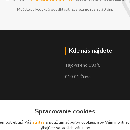
Súhlasím so
spracovaním osobných údajov
za účelom zasielania newslettera.
Môžete sa kedykoľvek odhlásiť. Zasielame raz za 30 dní.
Kde nás nájdete
Tajovského 993/5
010 01 Žilina
Spracovanie cookies
eri potrebujú Váš
súhlas
s použitím súborov cookies, aby Vám mohli zo
týkajúce sa Vašich záujmov.