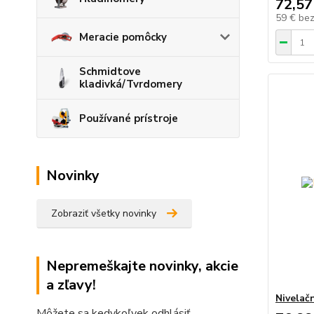
72,57
59 €
be
Meracie pomôcky
Schmidtove
kladivká/Tvrdomery
Používané prístroje
Novinky
Zobraziť všetky novinky
Nepremeškajte novinky, akcie
a zľavy!
Nivelačn
Môžete sa kedykoľvek odhlásiť.