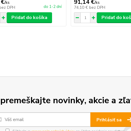
 €
91,14 €
/
ks
/
ks
do 1-2 dní
bez DPH
74,10 €
bez DPH
Pridať do košíka
Pridať do koš
premeškajte novinky, akcie a zľa
Prihlásiť sa