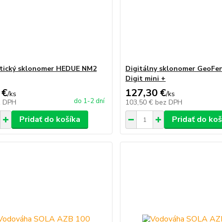
tický sklonomer HEDUE NM2
Digitálny sklonomer GeoFen
Digit mini +
 €
127,30 €
/
ks
/
ks
do 1-2 dní
z DPH
103,50 €
bez DPH
Pridať do košíka
Pridať do koš