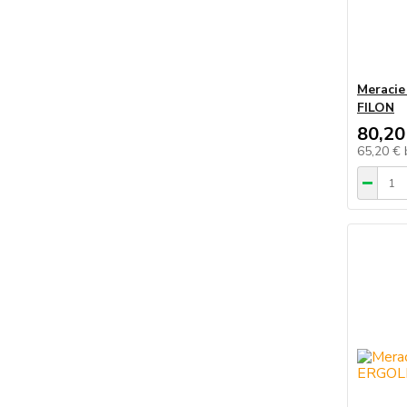
Meracie
FILON
80,20
65,20 €