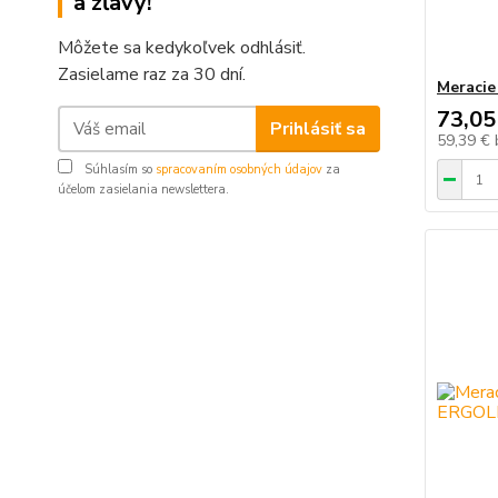
a zľavy!
Môžete sa kedykoľvek odhlásiť.
Zasielame raz za 30 dní.
Meracie
73,05
Prihlásiť sa
59,39 €
Súhlasím so
spracovaním osobných údajov
za
účelom zasielania newslettera.