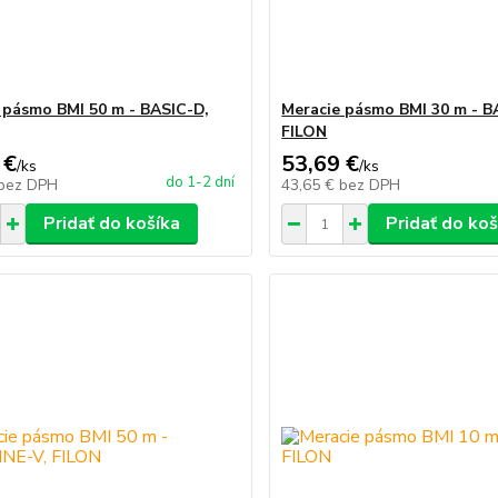
 pásmo BMI 50 m - BASIC-D,
Meracie pásmo BMI 30 m - B
FILON
 €
53,69 €
/
ks
/
ks
do 1-2 dní
bez DPH
43,65 €
bez DPH
Pridať do košíka
Pridať do koš