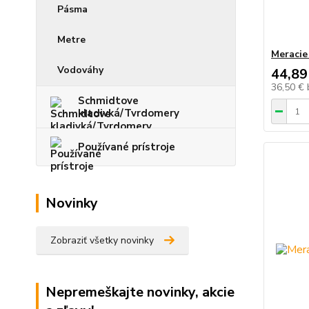
Pásma
Metre
Meracie
Vodováhy
44,89
36,50 €
Schmidtove
kladivká/Tvrdomery
Používané prístroje
Novinky
Zobraziť všetky novinky
Nepremeškajte novinky, akcie