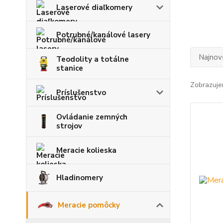
Laserové diaľkomery
Potrubné/kanálové lasery
Najnov
Teodolity a totálne
stanice
Zobrazuje
Príslušenstvo
Ovládanie zemných
strojov
Meracie kolieska
Hladinomery
Meracie pomôcky