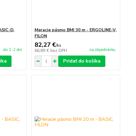
ASIC-D,
Meracie pásmo BMI 30 m - ERGOLINE-V,
FILON
82,27 €
/
ks
do 1-2 dní
na objednávku
66,89 €
bez DPH
íka
Pridať do košíka