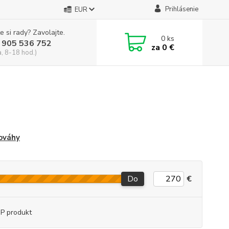
Prihlásenie
EUR
e si rady? Zavolajte.
0
ks
 905 536 752
za
0 €
a, 8-18 hod.)
ováhy
Do
€
P produkt