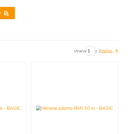
e
strana
z 2
ďalšie