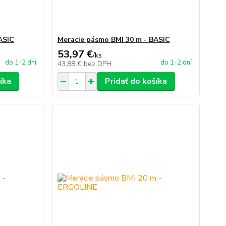
ASIC
Meracie pásmo BMI 30 m - BASIC
53,97 €
/
ks
do 1-2 dní
do 1-2 dní
43,88 €
bez DPH
íka
Pridať do košíka