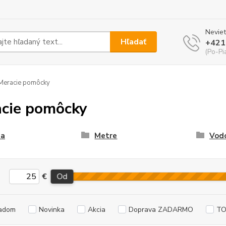
Neviet
Hľadať
+421
(Po-Pi
Meracie pomôcky
cie pomôcky
a
Metre
Vod
€
Od
adom
Novinka
Akcia
Doprava ZADARMO
TO