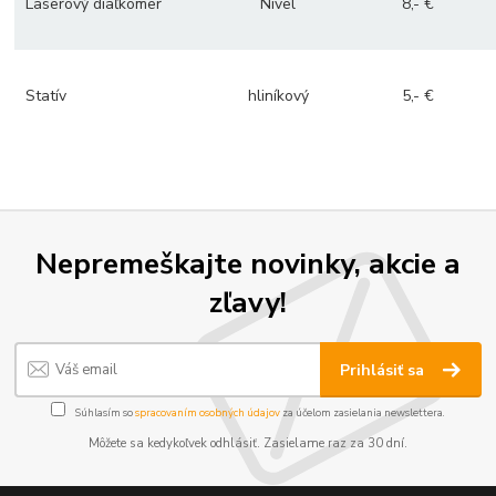
Laserový diaľkomer
Nivel
8,- €
Statív
hliníkový
5,- €
Nepremeškajte novinky, akcie a
zľavy!
Prihlásiť sa
Súhlasím so
spracovaním osobných údajov
za účelom zasielania newslettera.
Môžete sa kedykoľvek odhlásiť. Zasielame raz za 30 dní.