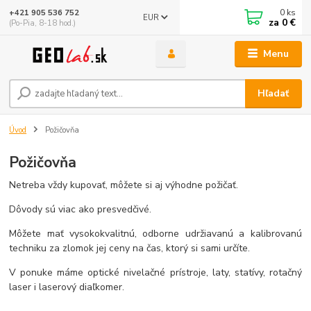
0
ks
+421 905 536 752
EUR
za
0 €
(Po-Pia, 8-18 hod.)
Menu
Hľadať
Úvod
Požičovňa
Požičovňa
Netreba vždy kupovať, môžete si aj výhodne požičať.
Dôvody sú viac ako presvedčivé.
Môžete mať vysokokvalitnú, odborne udržiavanú a kalibrovanú
techniku za zlomok jej ceny na čas, ktorý si sami určíte.
V ponuke máme optické nivelačné prístroje, laty, statívy, rotačný
laser i laserový diaľkomer.