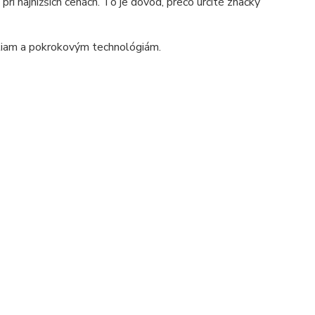
ri najnižších cenách. To je dôvod, prečo určité značky
stiam a pokrokovým technológiám.