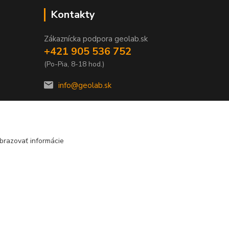
Kontakty
Zákaznícka podpora geolab.sk
+421 905 536 752
(Po-Pia, 8-18 hod.)
info@geolab.sk
brazovať informácie
Vytvorené na
Eshop-rychlo.sk