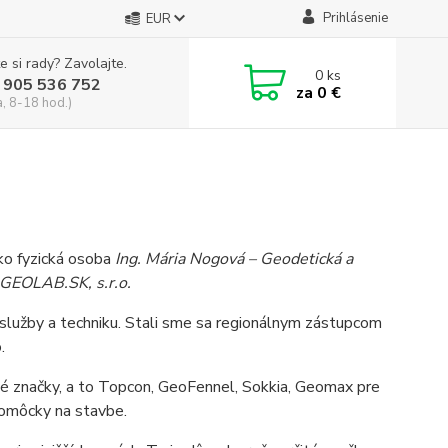
Prihlásenie
EUR
e si rady? Zavolajte.
0
ks
 905 536 752
za
0 €
a, 8-18 hod.)
ko fyzická osoba
Ing. Mária Nogová – Geodetická a
GEOLAB.SK, s.r.o
.
 služby a techniku. Stali sme sa regionálnym zástupcom
.
tné značky, a to Topcon, GeoFennel, Sokkia, Geomax pre
pomôcky na stavbe.