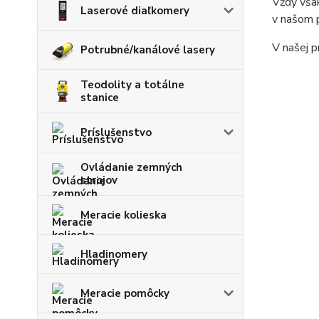
Vždy však
Laserové diaľkomery
v našom p
V našej p
Potrubné/kanálové lasery
Teodolity a totálne
stanice
Príslušenstvo
Ovládanie zemných
strojov
Meracie kolieska
Hladinomery
Meracie pomôcky