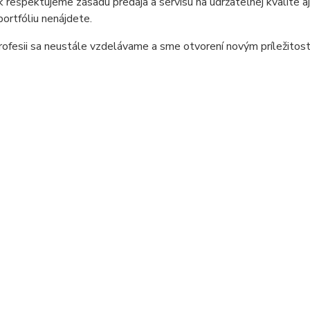
 rešpektujeme zásadu predaja a servisu na udržateľnej kvalite aj p
ortfóliu nenájdete.
rofesii sa neustále vzdelávame a sme otvorení novým príležito