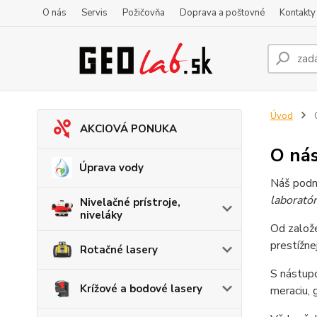
O nás
Servis
Požičovňa
Doprava a poštovné
Kontakty
Úvod
AKCIOVÁ PONUKA
O ná
Úprava vody
Náš podni
laborató
Nivelačné prístroje,
niveláky
Od založe
prestížn
Rotačné lasery
S nástupo
Krížové a bodové lasery
meraciu, 