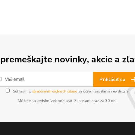
premeškajte novinky, akcie a zľa
Prihlásiť sa
Súhlasím so
spracovaním osobných údajov
za účelom zasielania newslettera.
Môžete sa kedykoľvek odhlásiť. Zasielame raz za 30 dní.