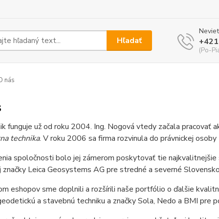
Neviet
Hľadať
+421
(Po-Pi
O nás
s
k funguje už od roku 2004. Ing. Nogová vtedy začala pracovať a
rna technika
. V roku 2006 sa firma rozvinula do právnickej osoby
nia spoločnosti bolo jej zámerom poskytovať tie najkvalitnejšie
ej značky Leica Geosystems AG pre stredné a severné Slovensko
m eshopov sme doplnili a rozšírili naše portfólio o ďalšie kvali
geodetickú a stavebnú techniku a značky Sola, Nedo a BMI pre 