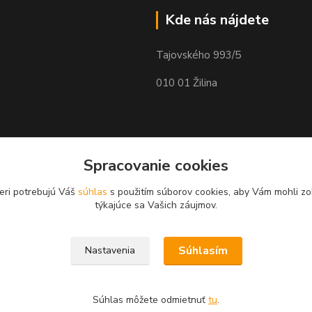
Kde nás nájdete
Tajovského 993/5
010 01 Žilina
Spracovanie cookies
eri potrebujú Váš
súhlas
s použitím súborov cookies, aby Vám mohli zo
týkajúce sa Vašich záujmov.
Súhlasím
Nastavenia
Súhlas môžete odmietnuť
tu
.