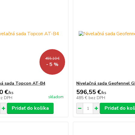
455,10 €
- 5 %
ná sada Topcon AT-B4
Nivelačná sada Geofennel G
0 €
596,55 €
/
ks
/
ks
skladom
ez DPH
485 €
bez DPH
Pridať do košíka
Pridať do koš