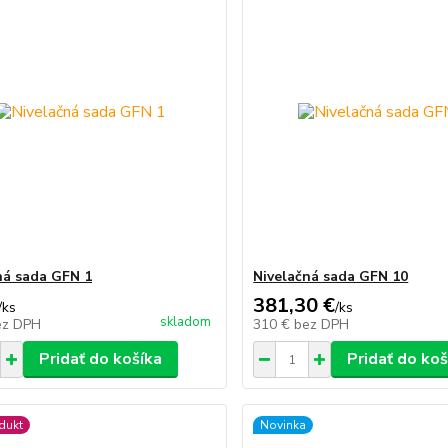
ná sada GFN 1
Nivelačná sada GFN 10
381,30 €
/
ks
/
ks
skladom
ez DPH
310 €
bez DPH
Pridať do košíka
Pridať do koš
dukt
Novinka