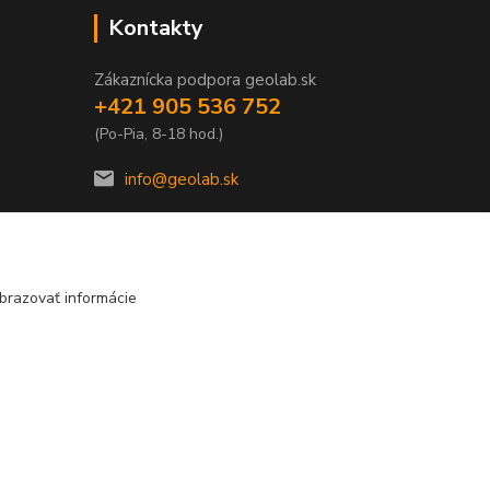
Kontakty
Zákaznícka podpora geolab.sk
+421 905 536 752
(Po-Pia, 8-18 hod.)
info@geolab.sk
brazovať informácie
Vytvorené na
Eshop-rychlo.sk