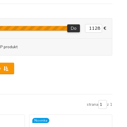
Do
€
P produkt
e
strana
z 1
Novinka