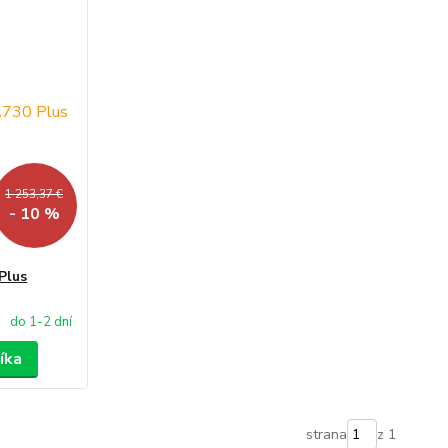
1 253,37 €
- 10 %
Plus
do 1-2 dní
íka
strana
z 1