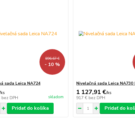
896,67 €
- 10 %
ná sada Leica NA724
Nivelačná sada Leica NA730 
1 127,91 €
/
ks
/
ks
skladom
€
bez DPH
917 €
bez DPH
Pridať do košíka
Pridať do koš