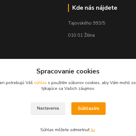
Kde nás nájdete
Tajovského 993/5
010 01 Žilina
Spracovanie cookies
eri potrebujú Váš
súhlas
s použitím súborov cookies, aby Vám mohli zo
týkajúce sa Vašich záujmov.
Súhlasím
Nastavenia
Súhlas môžete odmietnuť
tu
.