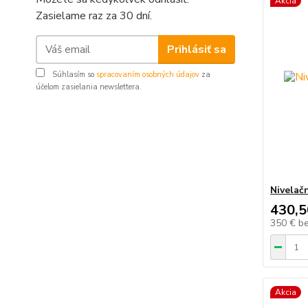
Akcia
Zasielame raz za 30 dní.
Prihlásiť sa
Súhlasím so
spracovaním osobných údajov
za
účelom zasielania newslettera.
Nivelač
430,5
350 €
b
Akcia