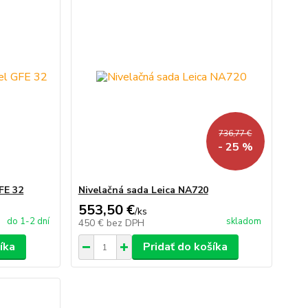
736,77 €
- 25 %
FE 32
Nivelačná sada Leica NA720
553,50 €
/
ks
do 1-2 dní
skladom
450 €
bez DPH
íka
Pridať do košíka