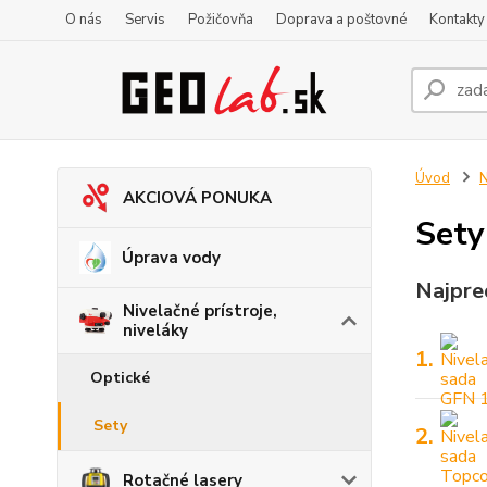
O nás
Servis
Požičovňa
Doprava a poštovné
Kontakty
Úvod
N
AKCIOVÁ PONUKA
Sety
Úprava vody
Najpre
Nivelačné prístroje,
niveláky
1.
Optické
Sety
2.
Rotačné lasery