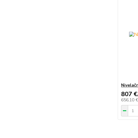
Nivelač
807 €
656,10 