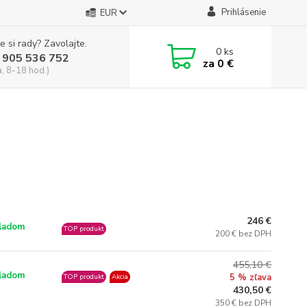
Prihlásenie
EUR
e si rady? Zavolajte.
0
ks
 905 536 752
za
0 €
a, 8-18 hod.)
246 €
ladom
TOP produkt
200 € bez DPH
455,10 €
ladom
5 % zľava
TOP produkt
Akcia
430,50 €
350 € bez DPH