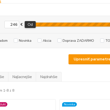
€
Od
adom
Novinka
Akcia
Doprava ZADARMO
TO
Upresniť parametr
šie
Najlacnejšie
Najdrahšie
m 1-8 z 8
dukt
Novinka