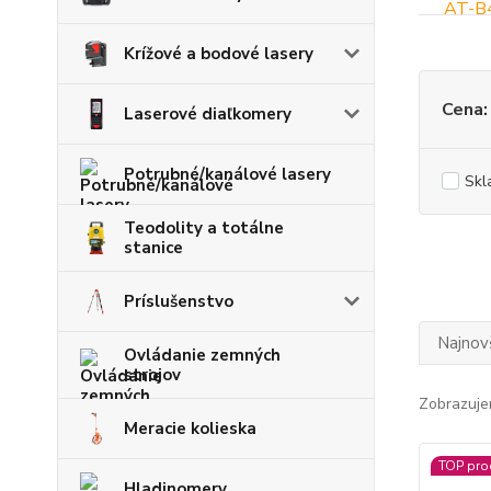
Krížové a bodové lasery
Cena:
Laserové diaľkomery
Potrubné/kanálové lasery
Skl
Teodolity a totálne
stanice
Príslušenstvo
Najnov
Ovládanie zemných
strojov
Zobrazuje
Meracie kolieska
TOP pro
Hladinomery