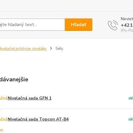
Neviet
Hľadať
+421
(Po-Pi
ivelačné prístroje, niveláky
Sety
dávanejšie
Nivelačná sada GFN 1
sk
Nivelačná sada Topcon AT-B4
sk