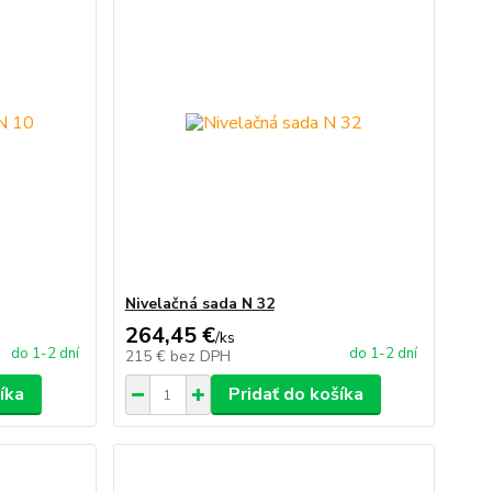
Nivelačná sada N 32
264,45 €
/
ks
do 1-2 dní
do 1-2 dní
215 €
bez DPH
íka
Pridať do košíka