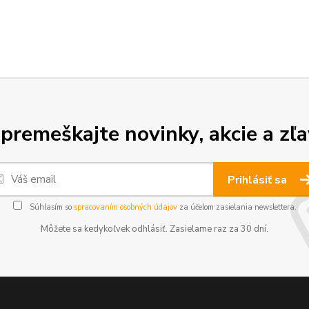
premeškajte novinky, akcie a zľa
Prihlásiť sa
Súhlasím so
spracovaním osobných údajov
za účelom zasielania newslettera.
Môžete sa kedykoľvek odhlásiť. Zasielame raz za 30 dní.