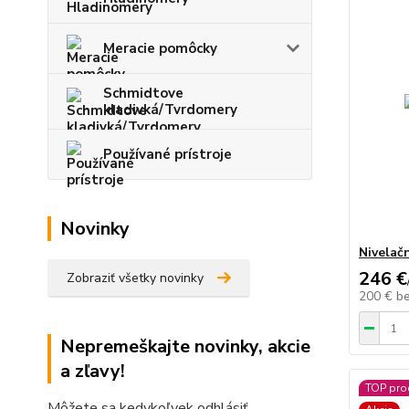
Meracie pomôcky
Schmidtove
kladivká/Tvrdomery
Používané prístroje
Novinky
Nivelač
246 €
Zobraziť všetky novinky
200 €
b
Nepremeškajte novinky, akcie
a zľavy!
TOP pro
Môžete sa kedykoľvek odhlásiť.