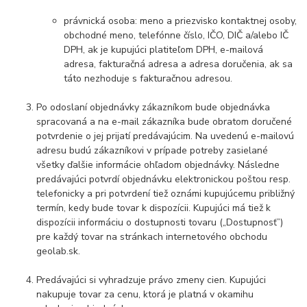
právnická osoba: meno a priezvisko kontaktnej osoby,
obchodné meno, telefónne číslo, IČO, DIČ a/alebo IČ
DPH, ak je kupujúci platiteľom DPH, e-mailová
adresa, fakturačná adresa a adresa doručenia, ak sa
táto nezhoduje s fakturačnou adresou.
Po odoslaní objednávky zákazníkom bude objednávka
spracovaná a na e-mail zákazníka bude obratom doručené
potvrdenie o jej prijatí predávajúcim. Na uvedenú e-mailovú
adresu budú zákazníkovi v prípade potreby zasielané
všetky ďalšie informácie ohľadom objednávky. Následne
predávajúci potvrdí objednávku elektronickou poštou resp.
telefonicky a pri potvrdení tiež oznámi kupujúcemu približný
termín, kedy bude tovar k dispozícii. Kupujúci má tiež k
dispozícii informáciu o dostupnosti tovaru („Dostupnosť”)
pre každý tovar na stránkach internetového obchodu
geolab.sk.
Predávajúci si vyhradzuje právo zmeny cien. Kupujúci
nakupuje tovar za cenu, ktorá je platná v okamihu