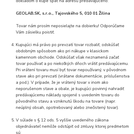
dokladom o kúpe späť na adresu predávajúceho:
GEOLAB.SK, s.r.o., Tajovského 5, 010 01 Žilina
Tovar nám prosím neposielajte na dobierku! Odporúčame
Vám zásielku poistiť.
Kupujúci má právo po prevzatí tovar rozbaliť, odskúšať
obdobným spôsobom ako pri nákupe v klasickom
kamennom obchode. Odskúšať však neznamená začať
tovar používať a po niekoľkých dňoch vrátiť predávajúcemu.
Pri vrátení tovaru musí byť tovar nepoužívaný, v pôvodnom
stave ako pri prevzatí (vrátane dokumentácie, príslušenstva
a pod.). V prípade, že je vrátený tovar v inom ako
neporušenom stave a obale, je kupujúci povinný nahradiť
predávajúcemu náklady spojené s uvedením tovaru do
pôvodného stavu a vzniknutú škodu na tovare (napr.
neúplný obsah, opotrebovaný alebo znečistený tovar).
V súlade s § 12 ods. 5 vyššie uvedeného zákona
objednávateľ nemôže odstúpiť od zmluvy, ktorej predmetom
sú: