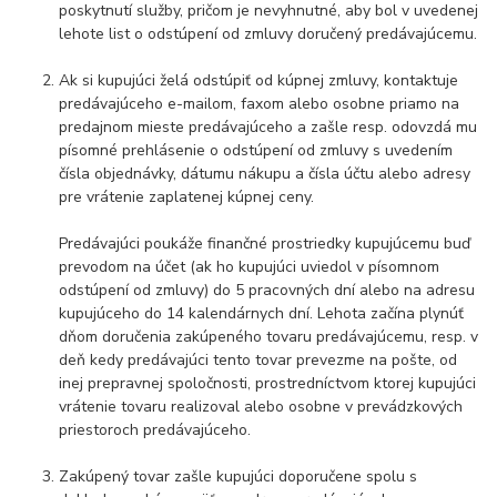
poskytnutí služby, pričom je nevyhnutné, aby bol v uvedenej
lehote list o odstúpení od zmluvy doručený predávajúcemu.
Ak si kupujúci želá odstúpiť od kúpnej zmluvy, kontaktuje
predávajúceho e-mailom, faxom alebo osobne priamo na
predajnom mieste predávajúceho a zašle resp. odovzdá mu
písomné prehlásenie o odstúpení od zmluvy s uvedením
čísla objednávky, dátumu nákupu a čísla účtu alebo adresy
pre vrátenie zaplatenej kúpnej ceny.
Predávajúci poukáže finančné prostriedky kupujúcemu buď
prevodom na účet (ak ho kupujúci uviedol v písomnom
odstúpení od zmluvy) do 5 pracovných dní alebo na adresu
kupujúceho do 14 kalendárnych dní. Lehota začína plynúť
dňom doručenia zakúpeného tovaru predávajúcemu, resp. v
deň kedy predávajúci tento tovar prevezme na pošte, od
inej prepravnej spoločnosti, prostredníctvom ktorej kupujúci
vrátenie tovaru realizoval alebo osobne v prevádzkových
priestoroch predávajúceho.
Zakúpený tovar zašle kupujúci doporučene spolu s