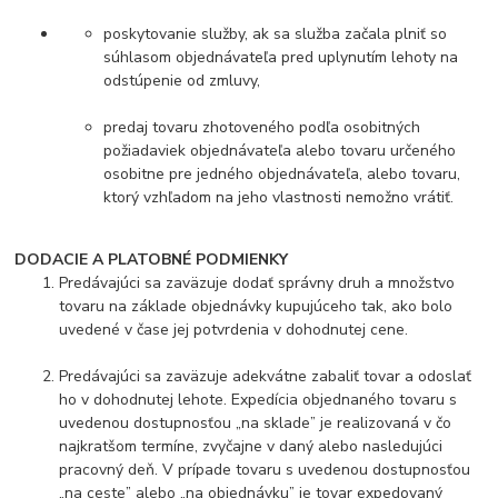
poskytovanie služby, ak sa služba začala plniť so
súhlasom objednávateľa pred uplynutím lehoty na
odstúpenie od zmluvy,
predaj tovaru zhotoveného podľa osobitných
požiadaviek objednávateľa alebo tovaru určeného
osobitne pre jedného objednávateľa, alebo tovaru,
ktorý vzhľadom na jeho vlastnosti nemožno vrátiť.
DODACIE A PLATOBNÉ PODMIENKY
Predávajúci sa zaväzuje dodať správny druh a množstvo
tovaru na základe objednávky kupujúceho tak, ako bolo
uvedené v čase jej potvrdenia v dohodnutej cene.
Predávajúci sa zaväzuje adekvátne zabaliť tovar a odoslať
ho v dohodnutej lehote. Expedícia objednaného tovaru s
uvedenou dostupnosťou „na sklade” je realizovaná v čo
najkratšom termíne, zvyčajne v daný alebo nasledujúci
pracovný deň. V prípade tovaru s uvedenou dostupnosťou
„na ceste” alebo „na objednávku” je tovar expedovaný