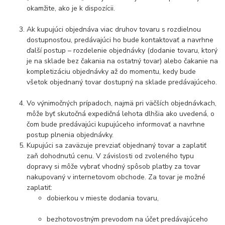
okamžite, ako je k dispozícii.
Ak kupujúci objednáva viac druhov tovaru s rozdielnou
dostupnosťou, predávajúci ho bude kontaktovať a navrhne
ďalší postup – rozdelenie objednávky (dodanie tovaru, ktorý
je na sklade bez čakania na ostatný tovar) alebo čakanie na
kompletizáciu objednávky až do momentu, kedy bude
všetok objednaný tovar dostupný na sklade predávajúceho.
Vo výnimočných prípadoch, najmä pri väčších objednávkach,
môže byť skutočná expedičná lehota dlhšia ako uvedená, o
čom bude predávajúci kupujúceho informovať a navrhne
postup plnenia objednávky.
Kupujúci sa zaväzuje prevziať objednaný tovar a zaplatiť
zaň dohodnutú cenu. V závislosti od zvoleného typu
dopravy si môže vybrať vhodný spôsob platby za tovar
nakupovaný v internetovom obchode. Za tovar je možné
zaplatiť:
dobierkou v mieste dodania tovaru,
bezhotovostným prevodom na účet predávajúceho