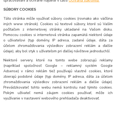
spracovávaní a ochrane nájdete v časti
Ochrana súkromia.
SÚBORY COOKIES
Táto stránka môže využívať súbory cookies (rovnako ako väčšina
iných www stránok). Cookies sú textové súbory, ktoré sú Vaším
počítačom z internetovej stránky ukladané na Vašom disku.
Pomocou cookies si internetová stránka zapamätá niektoré údaje
o užívateľovi (typ domény, IP adresa, zadané údaje, dáta za
účelom zhromažďovania výsledkov zobrazení reklám a ďalšie
údaje), aby bol styk s užívateľom pri ďalšej návšteve jednoduchší.
Niektoré servery, ktoré na tomto webe zobrazujú reklamy
(napríklad spoločnosť Google – reklamný systém Google
Adsense) v rámci reklám tiež používajú vlastné cookies, ktoré
zbierajú podobné údaje (typ domény, IP adresa, dáta za účelom
zhromažďovania výsledkov zobrazení reklám a ďalšie údaje).
Prevádzkovateľ tohto webu nemá kontrolu nad týmito cookies.
Pokým užívateľ nemá záujem cookies používať, môže ich
využívanie v nastavení webového prehliadača deaktivovať.