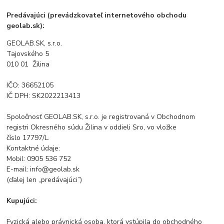
Predávajúci (prevádzkovateľ internetového obchodu
geolab.sk):
GEOLAB.SK, s.r.o.
Tajovského 5
010 01 Žilina
IČO: 36652105
IČ DPH: SK2022213413
Spoločnosť GEOLAB.SK, s.r.o. je registrovaná v Obchodnom
registri Okresného súdu Žilina v oddieli Sro, vo vložke
číslo
17797/L
.
Kontaktné údaje:
Mobil: 0905 536 752
E-mail: info@geolab.sk
(ďalej len „predávajúci”)
Kupujúci:
Fyzická alebo právnická osoba, ktorá vstúpila do obchodného