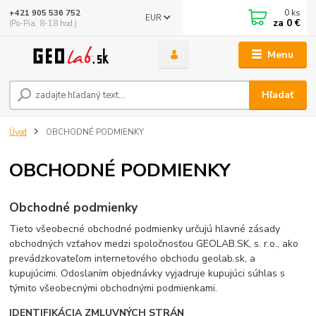
0
ks
+421 905 536 752
EUR
za
0 €
(Po-Pia, 8-18 hod.)
Menu
Hľadať
Úvod
OBCHODNÉ PODMIENKY
OBCHODNÉ PODMIENKY
Obchodné podmienky
Tieto všeobecné obchodné podmienky určujú hlavné zásady
obchodných vzťahov medzi spoločnosťou GEOLAB.SK, s. r.o., ako
prevádzkovateľom internetového obchodu geolab.sk, a
kupujúcimi. Odoslaním objednávky vyjadruje kupujúci súhlas s
týmito všeobecnými obchodnými podmienkami.
IDENTIFIKÁCIA ZMLUVNÝCH STRÁN