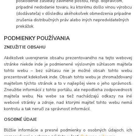
poškodenie zásielky zavinené poštou, resp. dopravcom,
prípadné nedodanie tovaru, ku ktorému došlo vinou výrobcu
(dodávateľa) v dôsledku akéhokoľvek obmedzenia prípadne
zrušenia distribučných práv alebo iných nepredvídateľných
prekážok.
PODMIENKY POUŽÍVANIA
ZNEUŽITIE OBSAHU
Akékoľvek uverejnenie obsahu prezentovaného na tejto webovej
stránke niekde inde je podmienené výslovným súhlasom majiteľa
tohto webu – bez súhlasu nie je možné obsah tohto webu
prezentovať kdekoľvek inde. Obsah tohto webu je zhromažďovaný
majiteľom týchto stránok a to v najlepšej viere o jeho správnosti.
Zneužitie informácií z tohto portálu, ale nepodlieha zodpovednosti
majiteľa webu. Na webe sa tiež nachádzajú odkazy na iné
webové stránky a zdroje, nad ktorými majiteľ tohto webu nemá
kontrolu a tak neručí za správnosť informácií.
OSOBNÉ ÚDAJE
Bližšie informácie a presné podmienky o osobných údajoch, ich