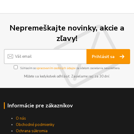
Nepremeškajte novinky, akcie a
zľavy!
Prihlásiť sa
Súhlasím so
spracovaním osobných údajov
za účelom zasielania newslettera.
Môžete sa kedykoľvek odhlásiť. Zasielame raz za 30 dní.
Informácie pre zákazníkov
O nás
Obchodné podmienky
Ochrana súkromia