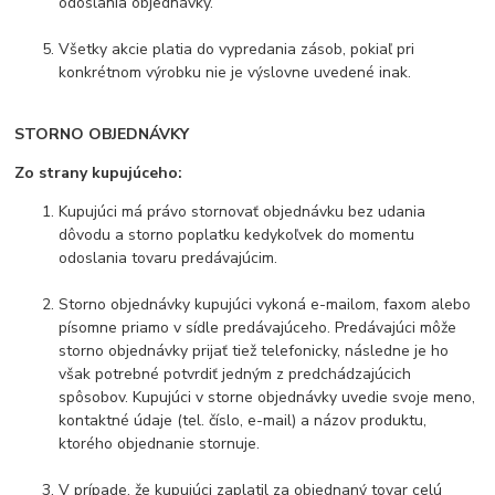
odoslania objednávky.
Všetky akcie platia do vypredania zásob, pokiaľ pri
konkrétnom výrobku nie je výslovne uvedené inak.
STORNO OBJEDNÁVKY
Zo strany kupujúceho:
Kupujúci má právo stornovať objednávku bez udania
dôvodu a storno poplatku kedykoľvek do momentu
odoslania tovaru predávajúcim.
Storno objednávky kupujúci vykoná e-mailom, faxom alebo
písomne priamo v sídle predávajúceho. Predávajúci môže
storno objednávky prijať tiež telefonicky, následne je ho
však potrebné potvrdiť jedným z predchádzajúcich
spôsobov. Kupujúci v storne objednávky uvedie svoje meno,
kontaktné údaje (tel. číslo, e-mail) a názov produktu,
ktorého objednanie stornuje.
V prípade, že kupujúci zaplatil za objednaný tovar celú