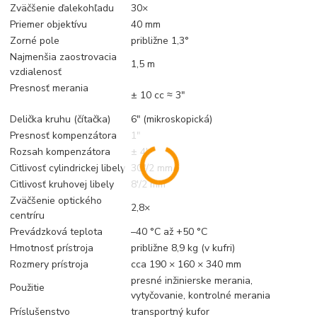
Zväčšenie ďalekohľadu
30×
Priemer objektívu
40 mm
Zorné pole
približne 1,3°
Najmenšia zaostrovacia
1,5 m
vzdialenosť
Presnosť merania
± 10 cc ≈ 3ʺ
Delička kruhu (čítačka)
6ʺ (mikroskopická)
Presnosť kompenzátora
1ʺ
Rozsah kompenzátora
± 4′
Citlivosť cylindrickej libely
30ʺ/2 mm
Citlivosť kruhovej libely
8′/2 mm
Zväčšenie optického
2,8×
centríru
Prevádzková teplota
–40 °C až +50 °C
Hmotnosť prístroja
približne 8,9 kg (v kufri)
Rozmery prístroja
cca 190 × 160 × 340 mm
presné inžinierske merania,
Použitie
vytyčovanie, kontrolné merania
Príslušenstvo
transportný kufor