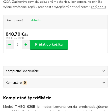
020A. Zachováva rovnakú základnú mechanickú koncepciu, no prináša
vyššie zväčšenie, lepšiu presnosť a vylepšený optický centrír.
celý popis
Dostupnosť
skladom
848,70 €
/
ks
690 €
bez DPH
Pridať do košíka
Kompletné špecifikácie
Komentáre
0
Kompletné špecifikácie
Model
THEO 020B
je modernizovaná verzia predchádzajúceho