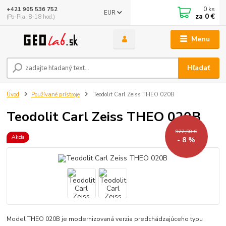
0
ks
+421 905 536 752
EUR
za
0 €
(Po-Pia, 8-18 hod.)
Menu
Hľadať
Úvod
Používané prístroje
Teodolit Carl Zeiss THEO 020B
Teodolit Carl Zeiss THEO 020B
922,50 €
Akcia
- 8 %
Model THEO 020B je modernizovaná verzia predchádzajúceho typu