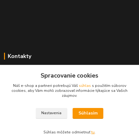
Kontakty
Zákaznícka podpora geolab.sk
Spracovanie cookies
+421 905 536 752
(Po-Pia, 8-18 hod.)
Náš e-shop a partneri potrebujú Váš
súhlas
s použitím súborov
cookies, aby Vám mohli zobrazovať informácie týkajúce sa Vašich
info@geolab.sk
záujmov.
Súhlasím
Nastavenia
Súhlas môžete odmietnuť
tu
.
Vytvorené na
Eshop-rychlo.sk