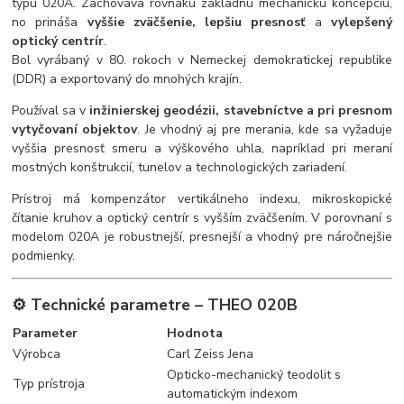
typu 020A. Zachováva rovnakú základnú mechanickú koncepciu,
no prináša
vyššie zväčšenie, lepšiu presnosť
a
vylepšený
optický centrír
.
Bol vyrábaný v 80. rokoch v Nemeckej demokratickej republike
(DDR) a exportovaný do mnohých krajín.
Používal sa v
inžinierskej geodézii, stavebníctve a pri presnom
vytyčovaní objektov
. Je vhodný aj pre merania, kde sa vyžaduje
vyššia presnosť smeru a výškového uhla, napríklad pri meraní
mostných konštrukcií, tunelov a technologických zariadení.
Prístroj má kompenzátor vertikálneho indexu, mikroskopické
čítanie kruhov a optický centrír s vyšším zväčšením. V porovnaní s
modelom 020A je robustnejší, presnejší a vhodný pre náročnejšie
podmienky.
⚙️
Technické parametre – THEO 020B
Parameter
Hodnota
Výrobca
Carl Zeiss Jena
Opticko-mechanický teodolit s
Typ prístroja
automatickým indexom