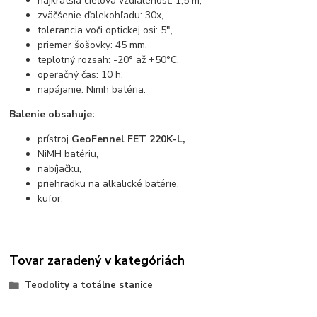
najkratšia cieľová vzdialenosť: 1,5 m,
zväčšenie ďalekohľadu: 30x,
tolerancia voči optickej osi: 5",
priemer šošovky: 45 mm,
teplotný rozsah: -20° až +50°C,
operačný čas: 10 h,
napájanie: Nimh batéria.
Balenie obsahuje:
prístroj
GeoFennel FET 220K-L,
NiMH batériu,
nabíjačku,
priehradku na alkalické batérie,
kufor.
Tovar zaradený v kategóriách
Teodolity a totálne stanice