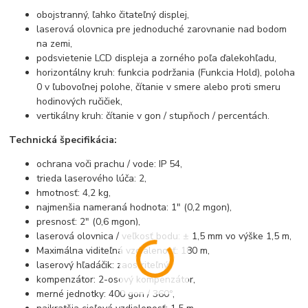
obojstranný, ľahko čitateľný displej,
laserová olovnica pre jednoduché zarovnanie nad bodom
na zemi,
podsvietenie LCD displeja a zorného poľa ďalekohľadu,
horizontálny kruh: funkcia podržania (Funkcia Hold), poloha
0 v ľubovoľnej polohe, čítanie v smere alebo proti smeru
hodinových ručičiek,
vertikálny kruh: čítanie v gon / stupňoch / percentách.
Technická špecifikácia:
ochrana voči prachu / vode: IP 54,
trieda laserového lúča: 2,
hmotnosť: 4,2 kg,
najmenšia nameraná hodnota: 1" (0,2 mgon),
presnosť: 2" (0,6 mgon),
laserová olovnica / veľkosť bodu: ± 1,5 mm vo výške 1,5 m,
Maximálna viditeľná vzdialenosť: 180 m,
laserový hľadáčik: zaostriteľný,
kompenzátor: 2-osový kompenzátor,
merné jednotky: 400 gon / 360°,