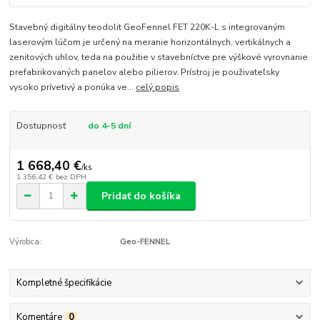
Stavebný digitálny teodolit GeoFennel FET 220K-L s integrovaným
laserovým lúčom je určený na meranie horizontálnych, vertikálnych a
zenitových uhlov, teda na použitie v stavebníctve pre výškové vyrovnanie
prefabrikovaných panelov alebo pilierov. Prístroj je použivateľsky
vysoko prívetivý a ponúka ve...
celý popis
Dostupnosť
do 4-5 dní
1 668,40 €
/
ks
1 356,42 €
bez DPH
Pridať do košíka
Výrobca:
Geo-FENNEL
Kompletné špecifikácie
Komentáre
0