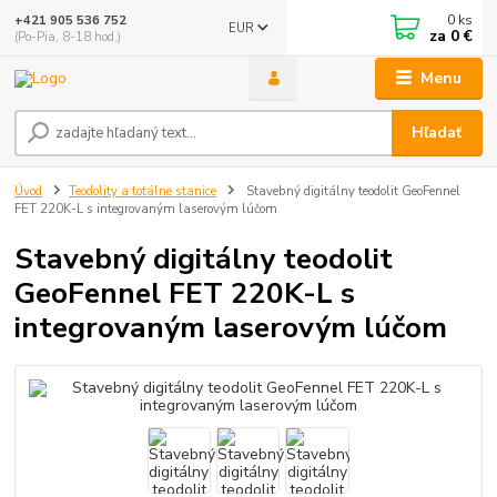
0
ks
+421 905 536 752
EUR
za
0 €
(Po-Pia, 8-18 hod.)
Menu
Hľadať
Úvod
Teodolity a totálne stanice
Stavebný digitálny teodolit GeoFennel
FET 220K-L s integrovaným laserovým lúčom
Stavebný digitálny teodolit
GeoFennel FET 220K-L s
integrovaným laserovým lúčom