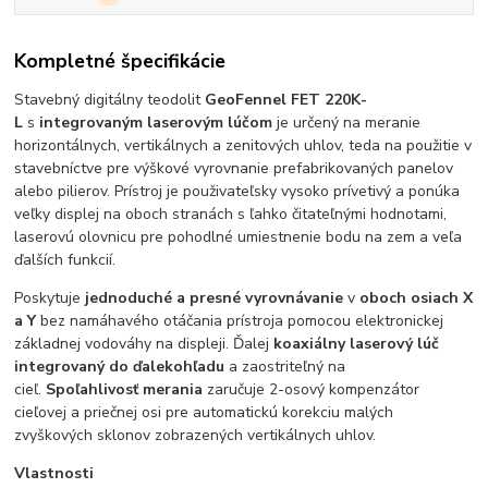
Kompletné špecifikácie
Stavebný digitálny teodolit
GeoFennel FET 220K-
L
s
integrovaným laserovým lúčom
je určený na meranie
horizontálnych, vertikálnych a zenitových uhlov, teda na použitie v
stavebníctve pre výškové vyrovnanie prefabrikovaných panelov
alebo pilierov. Prístroj je použivateľsky vysoko prívetivý a ponúka
veľky displej na oboch stranách s ľahko čitateľnými hodnotami,
laserovú olovnicu pre pohodlné umiestnenie bodu na zem a veľa
ďalších funkcií.
Poskytuje
jednoduché a presné vyrovnávanie
v
oboch osiach X
a Y
bez namáhavého otáčania prístroja pomocou elektronickej
základnej vodováhy na displeji. Ďalej
koaxiálny laserový lúč
integrovaný do ďalekohľadu
a zaostriteľný na
cieľ.
Spoľahlivosť merania
zaručuje 2-osový kompenzátor
cieľovej a priečnej osi pre automatickú korekciu malých
zvyškových sklonov zobrazených vertikálnych uhlov.
Vlastnosti