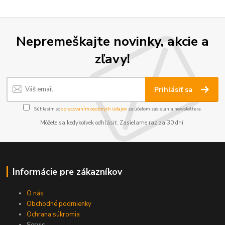
Nepremeškajte novinky, akcie a
zľavy!
Prihlásiť sa
Súhlasím so
spracovaním osobných údajov
za účelom zasielania newslettera.
Môžete sa kedykoľvek odhlásiť. Zasielame raz za 30 dní.
Informácie pre zákazníkov
O nás
Obchodné podmienky
Ochrana súkromia
Servis