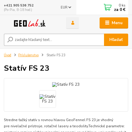
0
ks
+421 905 536 752
EUR
za
0 €
(Po-Pia, 8-18 hod.)
Menu
Hľadať
Úvod
Príslušenstvo
Statív FS 23
Statív FS 23
Stredne ťažký statív s rovnou hlavou GeoFennel FS 23 je vhodný
pre nivelačné prístroje, rotačné lasery a teodolity.Technické parametre: