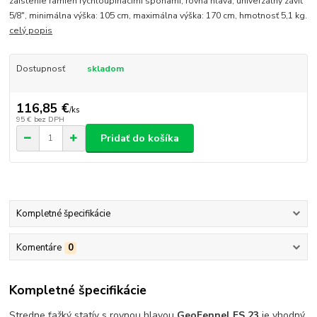
zaistenie ramien rýchloupinacími sponami, rovná hlava, univerzálny závit
5/8", minimálna výška: 105 cm, maximálna výška: 170 cm, hmotnosť 5,1 kg.
celý popis
Dostupnosť
skladom
116,85 €
/
ks
95 €
bez DPH
Pridať do košíka
Kompletné špecifikácie
Komentáre
0
Kompletné špecifikácie
Stredne ťažký statív s rovnou hlavou
GeoFennel FS 23
je vhodný