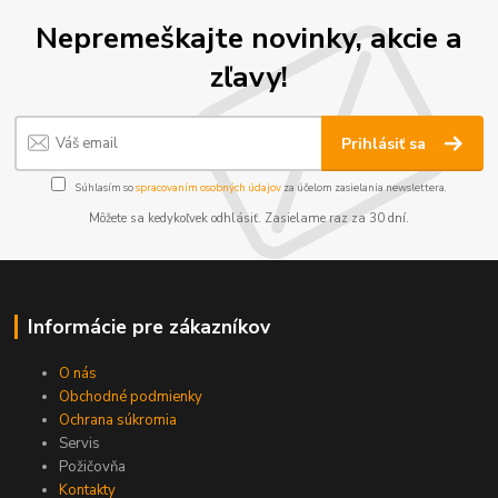
Nepremeškajte novinky, akcie a
zľavy!
Prihlásiť sa
Súhlasím so
spracovaním osobných údajov
za účelom zasielania newslettera.
Môžete sa kedykoľvek odhlásiť. Zasielame raz za 30 dní.
Informácie pre zákazníkov
O nás
Obchodné podmienky
Ochrana súkromia
Servis
Požičovňa
Kontakty