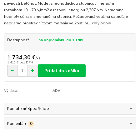
pevnosti betónov. Model s jednoduchou stupnicou, meracím
rozsahom 10 – 70 N/mm2 a rázovou energiou 2,207 Nm. Namerané
hodnoty sú zaznamenané na stupnici. Požadovaná veličina sa zisťuje
nepriamo prostredníctvom merania veľkosti pr...
celý popis
Dostupnosť
na objednávku do 10 dní
1 734,30 €
/
ks
1 410 €
bez DPH
Pridať do košíka
Výrobca:
ADA
Kompletné špecifikácie
Komentáre
0