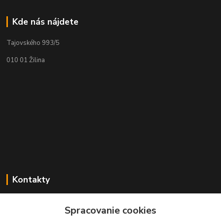
Kde nás nájdete
Tajovského 993/5
010 01 Žilina
Kontakty
Zákaznícka podpora geolab.sk
Spracovanie cookies
+421 905 536 752
(Po-Pia, 8-18 hod.)