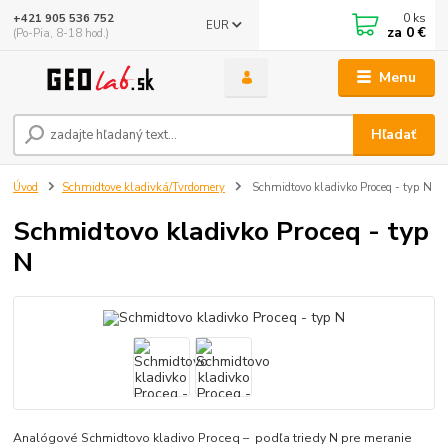
0
ks
+421 905 536 752
EUR
za
0 €
(Po-Pia, 8-18 hod.)
Menu
Hľadať
Úvod
Schmidtove kladivká/Tvrdomery
Schmidtovo kladivko Proceq - typ N
Schmidtovo kladivko Proceq - typ
N
Analógové Schmidtovo kladivo Proceq – podľa triedy N pre meranie