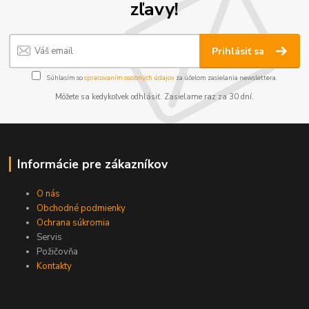
zľavy!
Prihlásiť sa
Súhlasím so
spracovaním osobných údajov
za účelom zasielania newslettera.
Môžete sa kedykoľvek odhlásiť. Zasielame raz za 30 dní.
Informácie pre zákazníkov
O nás
Obchodné podmienky
Ochrana súkromia
Servis
Požičovňa
Kontakty