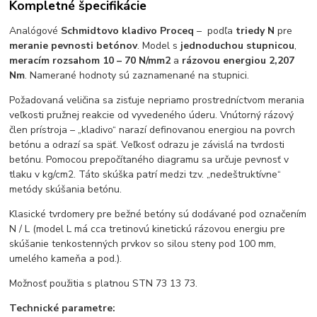
Kompletné špecifikácie
Analógové
Schmidtovo kladivo Proceq
– podľa
triedy N
pre
meranie pevnosti betónov
. Model s
jednoduchou stupnicou
,
meracím rozsahom 10 – 70 N/mm2
a
rázovou energiou 2,207
Nm
. Namerané hodnoty sú zaznamenané na stupnici.
Požadovaná veličina sa zisťuje nepriamo prostredníctvom merania
veľkosti pružnej reakcie od vyvedeného úderu. Vnútorný rázový
člen prístroja – „kladivo“ narazí definovanou energiou na povrch
betónu a odrazí sa späť. Veľkosť odrazu je závislá na tvrdosti
betónu. Pomocou prepočítaného diagramu sa určuje pevnosť v
tlaku v kg/cm2. Táto skúška patrí medzi tzv. „nedeštruktívne“
metódy skúšania betónu.
Klasické tvrdomery pre bežné betóny sú dodávané pod označením
N / L (model L má cca tretinovú kinetickú rázovou energiu pre
skúšanie tenkostenných prvkov so silou steny pod 100 mm,
umelého kameňa a pod.).
Možnosť použitia s platnou STN 73 13 73.
Technické parametre: