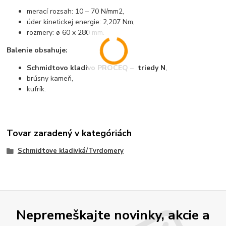
merací rozsah: 10 – 70 N/mm2,
úder kinetickej energie: 2,207 Nm,
rozmery: ø 60 x 280 mm.
Balenie obsahuje:
Schmidtovo kladivo PROCEQ
–
triedy N
,
brúsny kameň,
kufrík.
Tovar zaradený v kategóriách
Schmidtove kladivká/Tvrdomery
Nepremeškajte novinky, akcie a