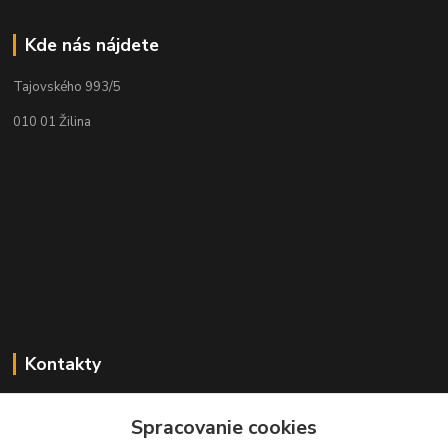
Kde nás nájdete
Tajovského 993/5
010 01 Žilina
Kontakty
Zákaznícka podpora geolab.sk
Spracovanie cookies
+421 905 536 752
(Po-Pia, 8-18 hod.)