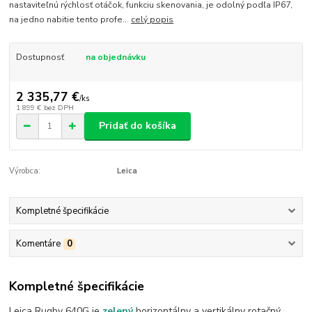
nastaviteľnú rýchlosť otáčok, funkciu skenovania, je odolný podľa IP67,
na jedno nabitie tento profe...
celý popis
Dostupnosť
na objednávku
2 335,77 €
/
ks
1 899 €
bez DPH
Pridať do košíka
Výrobca:
Leica
Kompletné špecifikácie
Komentáre
0
Kompletné špecifikácie
Leica Rugby 640G je
zelený
horizontálny a vertikálny rotačný