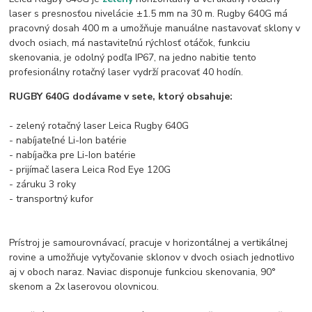
laser s presnosťou nivelácie ±1.5 mm na 30 m. Rugby 640G má
pracovný dosah 400 m a umožňuje manuálne nastavovať sklony v
dvoch osiach, má nastaviteľnú rýchlosť otáčok, funkciu
skenovania, je odolný podľa IP67, na jedno nabitie tento
profesionálny rotačný laser vydrží pracovať 40 hodín.
RUGBY 640G dodávame v sete, ktorý obsahuje:
- zelený rotačný laser Leica Rugby 640G
- nabíjateľné Li-Ion batérie
- nabíjačka pre Li-Ion batérie
- prijímač lasera Leica Rod Eye 120G
- záruku 3 roky
- transportný kufor
Prístroj je samourovnávací, pracuje v horizontálnej a vertikálnej
rovine a umožňuje vytyčovanie sklonov v dvoch osiach jednotlivo
aj v oboch naraz. Naviac disponuje funkciou skenovania, 90°
skenom a 2x laserovou olovnicou.