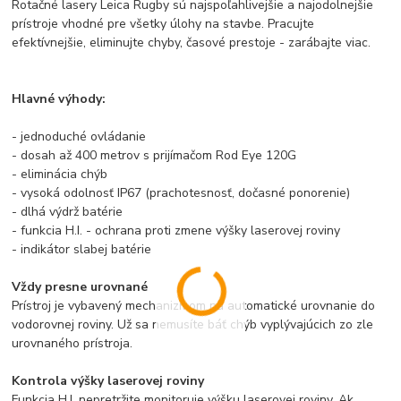
Rotačné lasery Leica Rugby sú najspoľahlivejšie a najodolnejšie
prístroje vhodné pre všetky úlohy na stavbe. Pracujte
efektívnejšie, eliminujte chyby, časové prestoje - zarábajte viac.
Hlavné výhody:
- jednoduché ovládanie
- dosah až 400 metrov s prijímačom Rod Eye 120G
- eliminácia chýb
- vysoká odolnosť IP67 (prachotesnosť, dočasné ponorenie)
- dlhá výdrž batérie
- funkcia H.I. - ochrana proti zmene výšky laserovej roviny
- indikátor slabej batérie
Vždy presne urovnané
Prístroj je vybavený mechanizmom na automatické urovnanie do
vodorovnej roviny. Už sa nemusíte báť chýb vyplývajúcich zo zle
urovnaného prístroja.
Kontrola výšky laserovej roviny
Funkcia H.I. nepretržite monitoruje výšku laserovej roviny. Ak