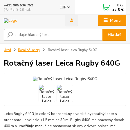
0
ks
+421 905 536 752
EUR
za
0 €
(Po-Pia, 8-18 hod.)
Menu
Hľadať
Úvod
Rotačné lasery
Rotačný laser Leica Rugby 640G
Rotačný laser Leica Rugby 640G
Leica Rugby 640G je zelený horizontálny a vertikálny rotačný laser s
presnosťou nivelácie ±1.5 mm na 30 m. Rugby 640G má pracovný dosah
400 m a umožňuje manuálne nastavovať sklony v dvoch osiach, má