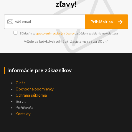
zľavy!
Prihlásiť sa
Súhlasím so
spracovaním osobných údajov
za účelom zasielania newslettera.
Môžete sa kedykoľvek odhlásiť. Zasielame raz za 30 dní.
Informácie pre zákazníkov
O nás
Obchodné podmienky
Ochrana súkromia
Servis
Požičovňa
Kontakty