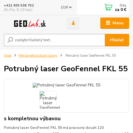
0
ks
+421 905 536 752
EUR
za
0 €
(Po-Pia, 8-18 hod.)
Menu
Hľadať
Úvod
Potrubné/kanálové lasery
Potrubný laser GeoFennel FKL 55
Potrubný laser GeoFennel FKL 55
s kompletnou výbavou
Potrubný laser GeoFennel FKL 55 má pracovný dosah 120