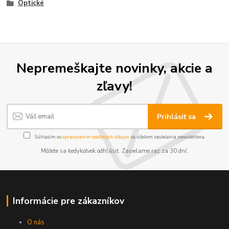
Optické
Nepremeškajte novinky, akcie a
zľavy!
Prihlásiť sa
Súhlasím so
spracovaním osobných údajov
za účelom zasielania newslettera.
Môžete sa kedykoľvek odhlásiť. Zasielame raz za 30 dní.
Informácie pre zákazníkov
O nás