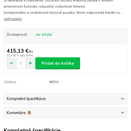
očakávania a štandardy. Obzvlášť vysoko kvalitná optika s veľkým
priemerom šošovky, robustný, vzduchom tlmený
kompenzátor a vodotesné kovové puzdro, ktoré odpovedá triede oc...
celý popis
Dostupnosť
do 10 dní
415,13 €
/
ks
337,50 €
bez DPH
Pridať do košíka
Výrobca:
NEDO
Kompletné špecifikácie
Komentáre
0
Kompletné špecifikácie