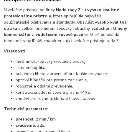
Nivelačné prístroje od firmy
Nedo rady Z
sú
vysoko kvalitné
profesionálne prístroje
, ktoré splňujú tie najvyššie
používateľské očakávania a štandardy. Obzvlášť
vysoko kvalitná
optika
s veľkým priemerom šošovky, robustný,
vzduchom tlmený
kompenzátor
a
vodotesné kovové puzdro
, ktoré odpovedá
triede ochrany IP X6, charakterizujú nivelačné prístroje rady Z.
Vlastnosti:
mechanicko-optický nivelačný prístroj,
sklenená optika,
bublinová libela v úrovni očí pre ľahšie urovnanie,
optický hľadáčik pre presné zacielenie,
robustné a odolné prevedenie,
konštrukcia odolná vode a prachu IP X6,
vhodný pre rovné aj klenuté hlavy statívov.
Technické parametre:
presnosť: 2 mm / km
,
zväčšenie: 32x
,
minimálne zaostrenie: 0,65 m,