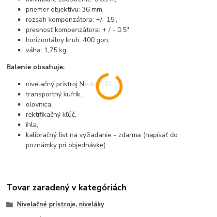
priemer objektívu: 36 mm,
rozsah kompenzátora: +/- 15',
presnosť kompenzátora: + / - 0,5'',
horizontálny kruh: 400 gon,
váha: 1,75 kg.
Balenie obsahuje:
nivelačný prístroj Nedo Z 32,
transportný kufrík,
olovnica,
rektifikačný kľúč,
ihla,
kalibračný list na vyžiadanie - zdarma (napísať do
poznámky pri objednávke).
Tovar zaradený v kategóriách
Nivelačné prístroje, niveláky