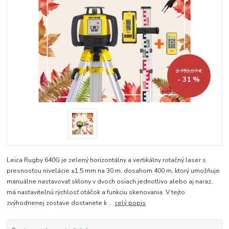
2 753,97 €
- 31 %
Leica Rugby 640G je zelený horizontálny a vertikálny rotačný laser s
presnosťou nivelácie ±1.5 mm na 30 m, dosahom 400 m, ktorý umožňuje
manuálne nastavovať sklony v dvoch osiach jednotlivo alebo aj naraz,
má nastaviteľnú rýchlosť otáčok a funkciu skenovania. V tejto
zvýhodnenej zostave dostanete k ...
celý popis