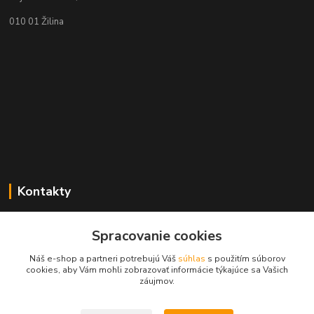
010 01 Žilina
Kontakty
Zákaznícka podpora geolab.sk
Spracovanie cookies
+421 905 536 752
(Po-Pia, 8-18 hod.)
Náš e-shop a partneri potrebujú Váš
súhlas
s použitím súborov
cookies, aby Vám mohli zobrazovať informácie týkajúce sa Vašich
info@geolab.sk
záujmov.