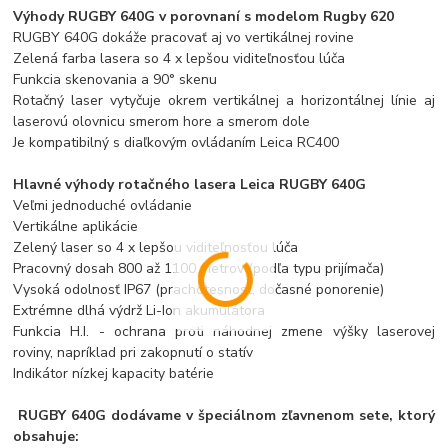
Výhody RUGBY 640G v porovnaní s modelom Rugby 620
RUGBY 640G dokáže pracovať aj vo vertikálnej rovine
Zelená farba lasera so 4 x lepšou viditeľnosťou lúča
Funkcia skenovania a 90° skenu
Rotačný laser vytyčuje okrem vertikálnej a horizontálnej línie aj
laserovú olovnicu smerom hore a smerom dole
Je kompatibilný s diaľkovým ovládaním Leica RC400
Hlavné výhody rotačného lasera Leica RUGBY 640G
Veľmi jednoduché ovládanie
Vertikálne aplikácie
Zelený laser so 4 x lepšou viditeľnosťou lúča
Pracovný dosah 800 až 1100 metrov (podľa typu prijímača)
Vysoká odolnosť IP67 (prachotesnosť, dočasné ponorenie)
Extrémne dlhá výdrž Li-Ion akumulátora
Funkcia H.I. - ochrana proti náhodnej zmene výšky laserovej
roviny, napríklad pri zakopnutí o statív
Indikátor nízkej kapacity batérie
RUGBY 640G dodávame v špeciálnom zľavnenom sete, ktorý
obsahuje: