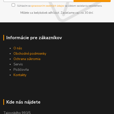
Súhlasím so
spracovaním osobných údajov
za účelom zasielania newslettera.
Môžete sa kedykoľvek odhlásiť. Zasielame raz za 30 dní.
Informácie pre zákazníkov
O nás
Obchodné podmienky
Ochrana súkromia
Servis
Požičovňa
Kontakty
Kde nás nájdete
Tajovského 993/5