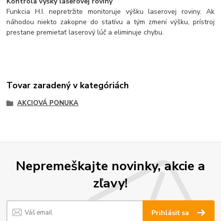
Kontrola výšky laserovej roviny
Funkcia H.I. nepretržite monitoruje výšku laserovej roviny. Ak
náhodou niekto zakopne do statívu a tým zmení výšku, prístroj
prestane premietať laserový lúč a eliminuje chybu.
Tovar zaradený v kategóriách
AKCIOVÁ PONUKA
Nepremeškajte novinky, akcie a
zľavy!
Prihlásiť sa