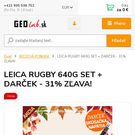
0
ks
+421 905 536 752
EUR
za
0 €
(Po-Pia, 8-18 hod.)
Menu
Hľadať
Úvod
AKCIOVÁ PONUKA
LEICA RUGBY 640G SET + DARČEK - 31%
ZĽAVA!
LEICA RUGBY 640G SET +
DARČEK - 31% ZĽAVA!
Akcia