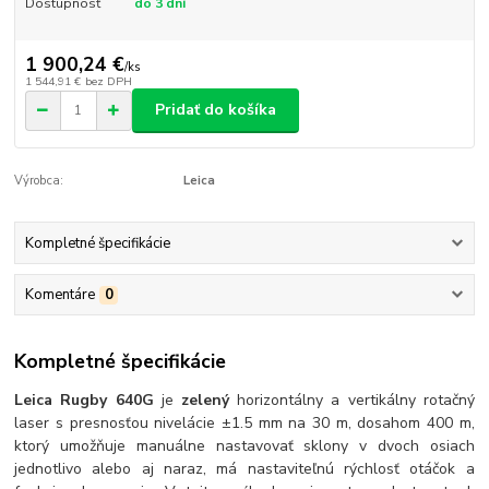
Dostupnosť
do 3 dní
1 900,24 €
/
ks
1 544,91 €
bez DPH
Pridať do košíka
Výrobca:
Leica
Kompletné špecifikácie
Komentáre
0
Kompletné špecifikácie
Leica Rugby 640G
je
zelený
horizontálny a vertikálny rotačný
laser s presnosťou nivelácie ±1.5 mm na 30 m, dosahom 400 m,
ktorý umožňuje manuálne nastavovať sklony v dvoch osiach
jednotlivo alebo aj naraz, má nastaviteľnú rýchlosť otáčok a