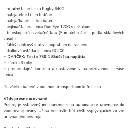
- rotačný laser Leica Rugby 640G
- nabíjateľné Li-Ion batérie
- nabíjačka pre Li-Ion batérie
- prijímač lasera Leica Rod Eye 120G s držiakom
- teleskopickú nivelačnú latu (5 m alebo 4 m - podľa skladových
zásob)
- ľahký hliníkový statív s popruhom na rameno
- diaľkové ovládanie Leica RC400
+ DARČEK: Testo 750-1 Skúšačka napätia
+ záruka 3 roky
+ predpredajná kontrola a nastavenie v autorizovanom servise
Leica
To všetko balené v odolnom transportnom kufri Leica.
Vždy presne urovnané
Prístroj je vybavený mechanizmom na automatické urovnanie do
vodorovnej roviny. Už sa nemusíte báť chýb vyplývajúcich zo zle
urovnaného prístroja.