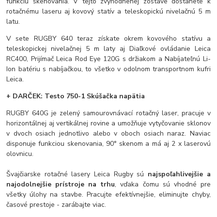
funkciu skenovania. V tejto zvýhodnenej zostave dostanete k
rotačnému laseru aj kovový statív a teleskopickú nivelačnú 5 m
latu.
V sete RUGBY 640 teraz získate okrem kovového statívu a
teleskopickej nivelačnej 5 m laty aj Diaľkové ovládanie Leica
RC400, Prijímač Leica Rod Eye 120G s držiakom a Nabíjateľnú Li-
Ion batériu s nabíjačkou, to všetko v odolnom transportnom kufri
Leica.
+ DARČEK: Testo 750-1 Skúšačka napätia
RUGBY 640G je zelený samourovnávací rotačný laser, pracuje v
horizontálnej aj vertikálnej rovine a umožňuje vytyčovanie sklonov
v dvoch osiach jednotlivo alebo v oboch osiach naraz. Naviac
disponuje funkciou skenovania, 90° skenom a má aj 2 x laserovú
olovnicu.
Švajčiarske rotačné lasery Leica Rugby sú
najspoľahlivejšie a
najodolnejšie prístroje na trhu
, vďaka čomu sú vhodné pre
všetky úlohy na stavbe. Pracujte efektívnejšie, eliminujte chyby,
časové prestoje - zarábajte viac.