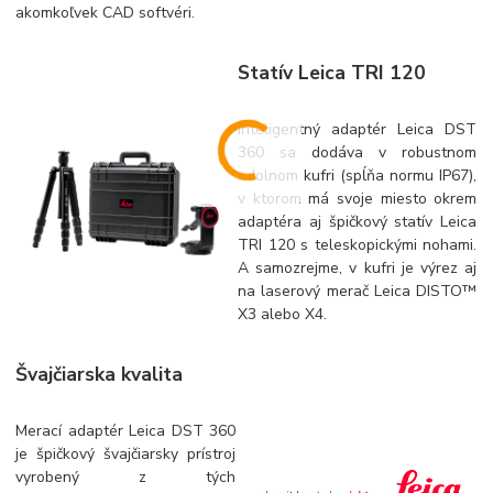
akomkoľvek CAD softvéri.
Statív Leica TRI 120
Inteligentný adaptér Leica DST
360 sa dodáva v robustnom
odolnom kufri (spĺňa normu IP67),
v ktorom má svoje miesto okrem
adaptéra aj špičkový statív Leica
TRI 120 s teleskopickými nohami.
A samozrejme, v kufri je výrez aj
na laserový merač Leica DISTO™
X3 alebo X4.
Švajčiarska kvalita
Merací adaptér Leica DST 360
je špičkový švajčiarsky prístroj
vyrobený z tých