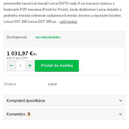
premeníte laserový merač Leica DISTO rady X na meraciu stanicu s
funkciami P2P merania (Point-to-Point), kedy diaľkomer Leica dokáže z
jedného miesta odmerať vzdialenosť medzi dvoma a viacerými bodmi.
Leica DST 360 Leica DST 360 pr...
celý popis
Dostupnosť
na objednávku
1 031,97 €
/
ks
839 €
bez DPH
Pridať do košíka
Výrobca:
Leica
Kompletné špecifikácie
Komentáre
0