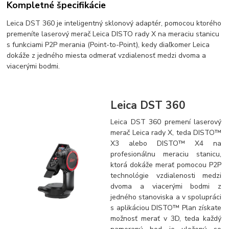
Kompletné špecifikácie
Leica DST 360 je inteligentný sklonový adaptér, pomocou ktorého
premeníte laserový merač Leica DISTO rady X na meraciu stanicu
s funkciami P2P merania (Point-to-Point), kedy diaľkomer Leica
dokáže z jedného miesta odmerať vzdialenosť medzi dvoma a
viacerými bodmi.
Leica DST 360
Leica DST 360 premení laserový
merač Leica rady X, teda DISTO™
X3 alebo DISTO™ X4 na
profesionálnu meraciu stanicu,
ktorá dokáže merať pomocou P2P
technológie vzdialenosti medzi
dvoma a viacerými bodmi z
jedného stanoviska a v spolupráci
s aplikáciou DISTO™ Plan získate
možnosť merať v 3D, teda každý