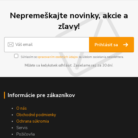
Nepremeškajte novinky, akcie a
zľavy!
Prihlásiť sa
Súhlasím so
spracovaním osobných údajov
za účelom zasielania newslettera.
Môžete sa kedykoľvek odhlásiť. Zasielame raz za 30 dní.
Informácie pre zákazníkov
O nás
Obchodné podmienky
Ochrana súkromia
Servis
Požičovňa