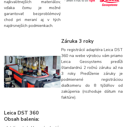
najkvalitnejších materiálov,
vďaka čomu je možné
garantovať bezproblémový
chod pri meraní aj v tých
najdrsnejších podmienkach.
Záruka 3 roky
Po registrácií adaptéra Leica DST
360 na webe výrobcu vám priamo
Leica Geosystems predĺži
štandardnú 2 ročnú záruku až na
3 roky. Predĺženie záruky je
podmienené registráciou
diaľkomeru do 8 týždňov od
zakúpenia (rozhoduje dátum na
faktúre).
Leica DST 360
Obsah balenia: