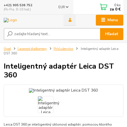
0
ks
+421 905 536 752
EUR
za
0 €
(Po-Pia, 8-18 hod.)
Menu
Hľadať
Úvod
Laserové diaľkomery
Príslušenstvo
Inteligentný adaptér Leica
DST 360
Inteligentný adaptér Leica DST
360
Leica DST 360 je inteligentný sklonový adaptér, pomocou ktorého