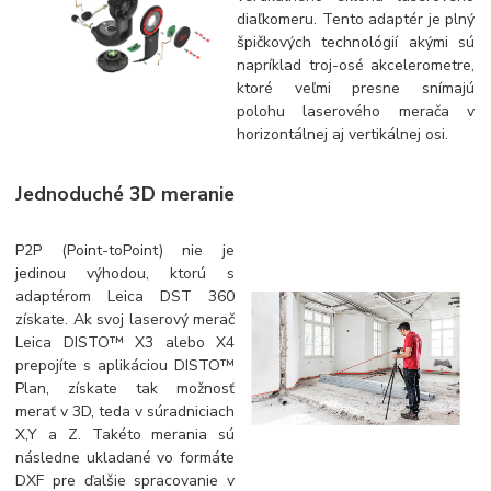
diaľkomeru. Tento adaptér je plný
špičkových technológií akými sú
napríklad troj-osé akcelerometre,
ktoré veľmi presne snímajú
polohu laserového merača v
horizontálnej aj vertikálnej osi.
Jednoduché 3D meranie
P2P (Point-toPoint) nie je
jedinou výhodou, ktorú s
adaptérom Leica DST 360
získate. Ak svoj laserový merač
Leica DISTO™ X3 alebo X4
prepojíte s aplikáciou DISTO™
Plan, získate tak možnosť
merať v 3D, teda v súradniciach
X,Y a Z. Takéto merania sú
následne ukladané vo formáte
DXF pre ďalšie spracovanie v