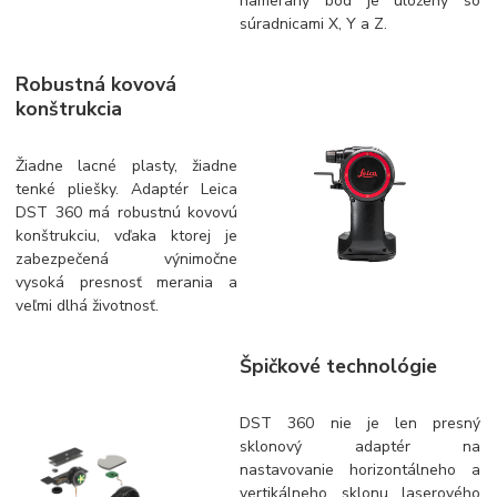
nameraný bod je uložený so
súradnicami X, Y a Z.
Robustná kovová
konštrukcia
Žiadne lacné plasty, žiadne
tenké pliešky. Adaptér Leica
DST 360 má robustnú kovovú
konštrukciu, vďaka ktorej je
zabezpečená výnimočne
vysoká presnosť merania a
veľmi dlhá životnosť.
Špičkové technológie
DST 360 nie je len presný
sklonový adaptér na
nastavovanie horizontálneho a
vertikálneho sklonu laserového