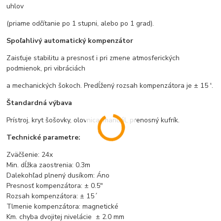
uhlov
(priame odčítanie po 1 stupni, alebo po 1 grad).
Spoľahlivý automatický kompenzátor
Zaisťuje stabilitu a presnosť i pri zmene atmosferických
podmienok, pri vibráciách
a mechanických šokoch. Predĺžený rozsah kompenzátora je ± 15 '.
Štandardná výbava
Prístroj, kryt šošovky, olovnica, manuál, prenosný kufrík.
Technické parametre:
Zväčšenie: 24x
Min. dĺžka zaostrenia: 0.3m
Dalekohľad plnený dusíkom: Áno
Presnosť kompenzátora: ± 0.5"
Rozsah kompenzátora: ± 15´
Tlmenie kompenzátora: magnetické
Km. chyba dvojitej nivelácie ± 2.0 mm