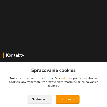
Kontakty
Zákaznícka podpora geolab.sk
+421 905 536 752
Spracovanie cookies
(Po-Pia, 8-18 hod.)
Náš e-shop a partneri potrebujú Váš
súhlas
s použitím súborov
cookies, aby Vám mohli zobrazovať informácie týkajúce sa Vašich
info@geolab.sk
záujmov.
Súhlasím
Nastavenia