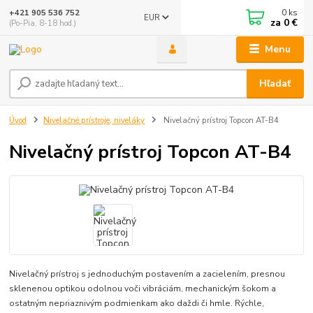
0
ks
+421 905 536 752
EUR
za
0 €
(Po-Pia, 8-18 hod.)
Menu
Hľadať
Úvod
Nivelačné prístroje, niveláky
Nivelačný prístroj Topcon AT-B4
Nivelačný prístroj Topcon AT-B4
Nivelačný prístroj s jednoduchým postavením a zacielením, presnou
sklenenou optikou odolnou voči vibráciám, mechanickým šokom a
ostatným nepriaznivým podmienkam ako daždi či hmle. Rýchle,