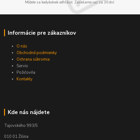
Môžete sa kedykoľvek odhlásiť. Zasielame raz za 30 dní.
Informácie pre zákazníkov
O nás
Obchodné podmienky
Ochrana súkromia
Servis
Požičovňa
Kontakty
Kde nás nájdete
Tajovského 993/5
010 01 Žilina