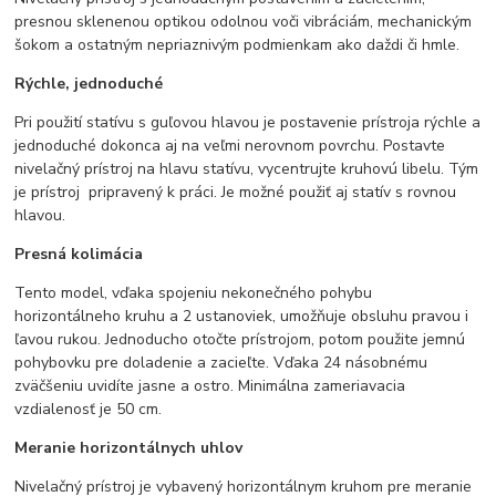
presnou sklenenou optikou odolnou voči vibráciám, mechanickým
šokom a ostatným nepriaznivým podmienkam ako daždi či hmle.
Rýchle, jednoduché
Pri použití statívu s guľovou hlavou je postavenie prístroja rýchle a
jednoduché dokonca aj na veľmi nerovnom povrchu. Postavte
nivelačný prístroj na hlavu statívu, vycentrujte kruhovú libelu. Tým
je prístroj pripravený k práci. Je možné použiť aj statív s rovnou
hlavou.
Presná kolimácia
Tento model, vďaka spojeniu nekonečného pohybu
horizontálneho kruhu a 2 ustanoviek, umožňuje obsluhu pravou i
ľavou rukou. Jednoducho otočte prístrojom, potom použite jemnú
pohybovku pre doladenie a zacieľte. Vďaka 24 násobnému
zväčšeniu uvidíte jasne a ostro. Minimálna zameriavacia
vzdialenosť je 50 cm.
Meranie horizontálnych uhlov
Nivelačný prístroj je vybavený horizontálnym kruhom pre meranie