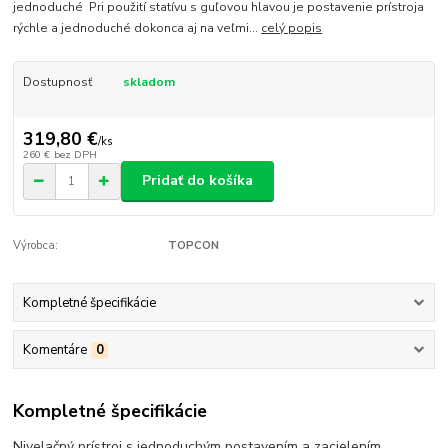
jednoduché Pri použití statívu s guľovou hlavou je postavenie prístroja
rýchle a jednoduché dokonca aj na veľmi...
celý popis
Dostupnosť
skladom
319,80 €
/
ks
260 €
bez DPH
Pridať do košíka
Výrobca:
TOPCON
Kompletné špecifikácie
Komentáre
0
Kompletné špecifikácie
Nivelačný prístroj s jednoduchým postavením a zacielením,