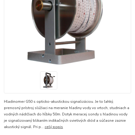
Hladinomer G50 s opticko-akustickou signalizáciou. Je to ľahký,
prenosný prístroj slúžiaci na meranie hladiny vody vo vrtoch, studniach a
vodných nádržiach do hĺbky 50m. Dotyk meracej sondy s hladinou vody
je signalizovaný blikaním indikačných svietivých diód a súčasne zaznie
akustický signál. Pri p...
celý popis