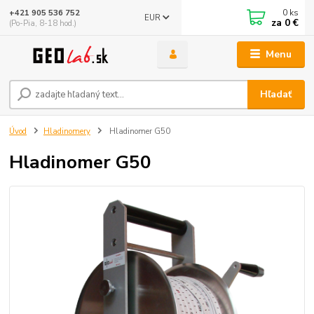
0
ks
+421 905 536 752
EUR
za
0 €
(Po-Pia, 8-18 hod.)
Menu
Hľadať
Úvod
Hladinomery
Hladinomer G50
Hladinomer G50