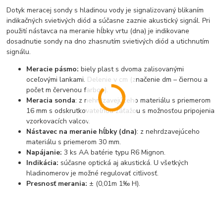
Dotyk meracej sondy s hladinou vody je signalizovaný blikaním
indikačných svietivých diód a súčasne zaznie akustický signál. Pri
použití nástavca na meranie hĺbky vrtu (dna) je indikovane
dosadnutie sondy na dno zhasnutím svietivých diód a utichnutím
signálu.
Meracie pásmo:
biely plast s dvoma zalisovanými
oceľovými lankami. Delenie v cm (značenie dm – čiernou a
počet m červenou farbou).
Meracia sonda
: z nehrdzavejúceho materiálu s priemerom
16 mm s odskrutkovateľnou záťažou s možnosťou pripojenia
vzorkovacích valcov.
Nástavec na meranie hĺbky (dna)
: z nehrdzavejúceho
materiálu s priemerom 30 mm.
Napájanie:
3 ks AA batérie typu R6 Mignon.
Indikácia:
súčasne optická aj akustická. U všetkých
hladinomerov je možné regulovať citlivosť.
Presnosť merania:
± (0,01m 1‰ H).