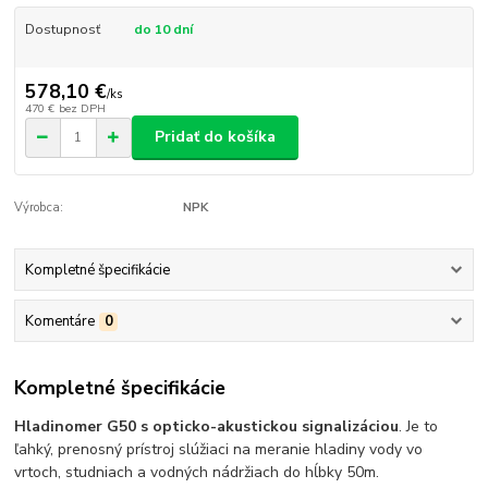
Dostupnosť
do 10 dní
578,10 €
/
ks
470 €
bez DPH
Pridať do košíka
Výrobca:
NPK
Kompletné špecifikácie
Komentáre
0
Kompletné špecifikácie
Hladinomer G50 s opticko-akustickou signalizáciou
. Je to
ľahký, prenosný prístroj slúžiaci na meranie hladiny vody vo
vrtoch, studniach a vodných nádržiach do hĺbky 50m.